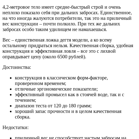
4,2-метровое тело имеет средне-быстрый строй и очень
неплохо показало себя при дальних забросах. Единственное,
на что иногда жалуются потребители, так это на приличный
вес конструкции – почти полкило. При тех же дальних
забросах особо таким удилищем не намахаешься.
Вес – единственная ложка дегтя модели, а ко всему
остальному придраться нельзя. Качественная сборка, удобная
конструкция и эффективная ловля – все это с лихвой
оправдывает цену (около 6500 рублей).
Достоинства:
конструкция в классическом форм-факторе,
проверенном временем;
отличные эргономические показатели;
эффективный промысел как в стоячей воде, так и с
течением;
диапазон теста от 120 до 180 грамм;
хороший запас прочности и в целом качественная
сборка.
Недостатки:
приличный вес не способствует частым забросам на