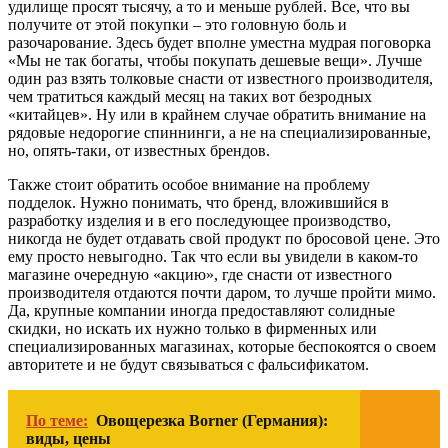
удилище просят тысячу, а то и меньше рублей. Все, что вы
получите от этой покупки – это головную боль и
разочарование. Здесь будет вполне уместна мудрая поговорка
«Мы не так богаты, чтобы покупать дешевые вещи». Лучше
один раз взять толковые снасти от известного производителя,
чем тратиться каждый месяц на таких вот безродных
«китайцев». Ну или в крайнем случае обратить внимание на
рядовые недорогие спиннинги, а не на специализированные,
но, опять-таки, от известных брендов.
Также стоит обратить особое внимание на проблему
подделок. Нужно понимать, что бренд, вложившийся в
разработку изделия и в его последующее производство,
никогда не будет отдавать свой продукт по бросовой цене. Это
ему просто невыгодно. Так что если вы увидели в каком-то
магазине очередную «акцию», где снасти от известного
производителя отдаются почти даром, то лучше пройти мимо.
Да, крупные компании иногда предоставляют солидные
скидки, но искать их нужно только в фирменных или
специализированных магазинах, которые беспокоятся о своем
авторитете и не будут связываться с фальсификатом.
По теме:
Овощерезка Borner (Германия):
виды, цены