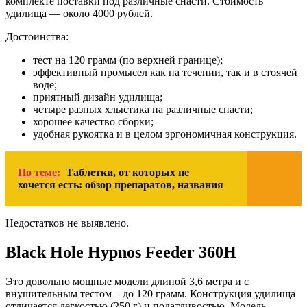
комплекте поставки под различные снасти. Стоимость
удилища — около 4000 рублей.
Достоинства:
тест на 120 грамм (по верхней границе);
эффективный промысел как на течении, так и в стоячей
воде;
приятный дизайн удилища;
четыре разных хлыстика на различные снасти;
хорошее качество сборки;
удобная рукоятка и в целом эргономичная конструкция.
По теме:
Таблетки, от которых не
хочется есть: обзор препаратов, названия
Недостатков не выявлено.
Black Hole Hypnos Feeder 360H
Это довольно мощные модели длиной 3,6 метра и с
внушительным тестом – до 120 грамм. Конструкция удилища
отличается легкостью (250 г) и податливостью. Модель