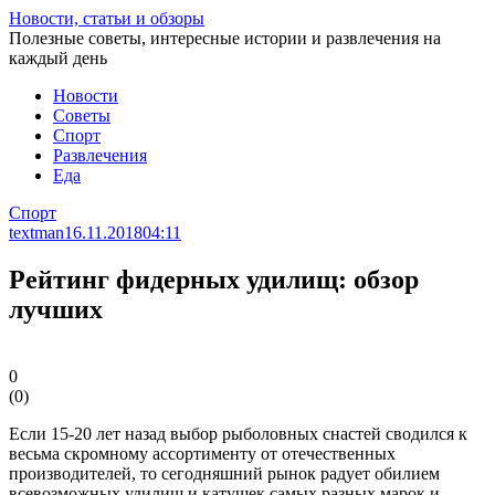
Перейти
Новости, статьи и обзоры
к
Полезные советы, интересные истории и развлечения на
статье
каждый день
Новости
Советы
Спорт
Развлечения
Еда
Спорт
textman
16.11.2018
04:11
Рейтинг фидерных удилищ: обзор
лучших
0
(
0
)
Если 15-20 лет назад выбор рыболовных снастей сводился к
весьма скромному ассортименту от отечественных
производителей, то сегодняшний рынок радует обилием
всевозможных удилищ и катушек самых разных марок и