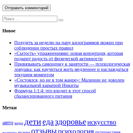
Поиск:
Новое
Похудеть за неделю на пару килограммов можно при
соблюдении простых правил
«Сытость» упражнениями: новая концепция, которая
подарит радость от физической активности
Привязывать самоценку к занятости — психологическая
ловушка: как научиться жить медленнее и наслаждаться
текущим моментом
«Состоялся, но не в том жанре»: Малинин не доволен
музыкальной карьерой Никиты
Формула 1:1:4: что входит в этот способ
сбалансированного питания
Метки
дети
здоровье
еда
искусство
авто
видео
отзывы
психология
путешествия
музыка
косметика