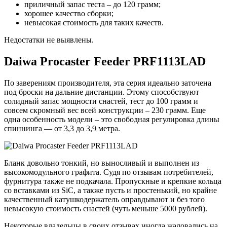
приличный запас теста – до 120 грамм;
хорошее качество сборки;
невысокая стоимость для таких качеств.
Недостатки не выявлены.
Daiwa Procaster Feeder PRF1113LAD
По заверениям производителя, эта серия идеально заточена
под броски на дальние дистанции. Этому способствуют
солидный запас мощности снастей, тест до 100 грамм и
совсем скромный вес всей конструкции – 230 грамм. Еще
одна особенность модели – это свободная регулировка длины
спиннинга — от 3,3 до 3,9 метра.
Бланк довольно тонкий, но выносливый и выполнен из
высокомодульного графита. Судя по отзывам потребителей,
фурнитура также не подкачала. Пропускные и крепкие кольца
со вставками из SiC, а также пусть и простенький, но крайне
качественный катушкодержатель оправдывают и без того
невысокую стоимость снастей (чуть меньше 5000 рублей).
Некоторые владельцы в своих отзывах иногда жаловались на