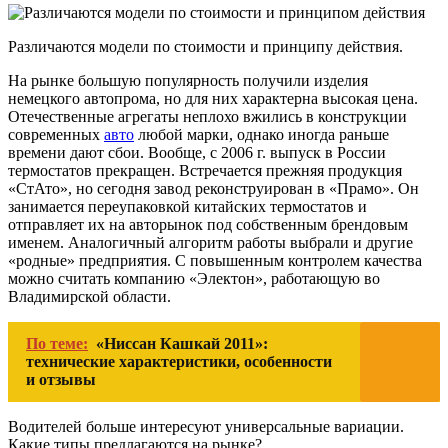
Различаются модели по стоимости и принципу действия.
На рынке большую популярность получили изделия
немецкого автопрома, но для них характерна высокая цена.
Отечественные агрегаты неплохо вжились в конструкции
современных
авто
любой марки, однако иногда раньше
времени дают сбои. Вообще, с 2006 г. выпуск в России
термостатов прекращен. Встречается прежняя продукция
«СтАто», но сегодня завод реконструирован
в «Прамо». Он
занимается переупаковкой китайских термостатов и
отправляет их на авторынок под собственным брендовым
именем. Аналогичный алгоритм работы выбрали и другие
«родные» предприятия. С повышенным контролем качества
можно считать компанию «Электон», работающую во
Владимирской области.
По теме:
«Ниссан Кашкай 2011»:
технические характеристики, особенности
и отзывы
Водителей больше интересуют универсальные вариации.
Какие типы предлагаются на рынке?