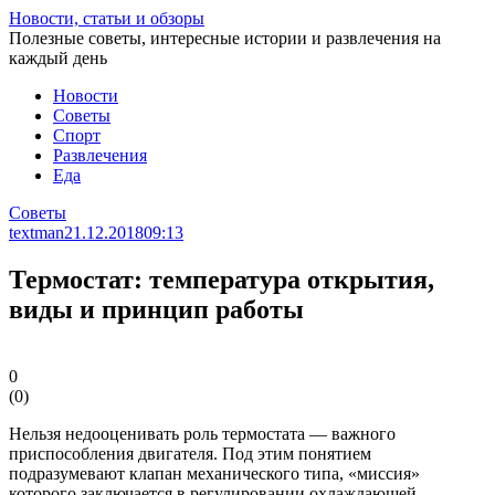
Перейти
Новости, статьи и обзоры
к
Полезные советы, интересные истории и развлечения на
статье
каждый день
Новости
Советы
Спорт
Развлечения
Еда
Советы
textman
21.12.2018
09:13
Термостат: температура открытия,
виды и принцип работы
0
(
0
)
Нельзя недооценивать роль термостата — важного
приспособления двигателя. Под этим понятием
подразумевают клапан механического типа, «миссия»
которого заключается в регулировании охлаждающей