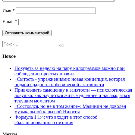
Имя
*
Email
*
Поиск:
Новое
Похудеть за неделю на пару килограммов можно при
соблюдении простых правил
«Сытость» упражнениями: новая концепция, которая
подарит радость от физической активности
Привязывать самоценку к занятости — психологическая
ловушка: как научиться жить медленнее и наслаждаться
текущим моментом
«Состоялся, но не в том жанре»: Малинин не доволен
музыкальной карьерой Никиты
Формула 1:1:4: что входит в этот способ
сбалансированного питания
Метки