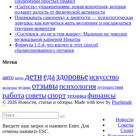
соблюдении простых правил
«Сытость» упражнениями: новая концепция, которая
подарит радость от физической активности
Привязывать самоценку к занятости — психологическая
ловушка: как научиться жить медленнее и наслаждаться
текущим моментом
«Состоялся, но не в том жанре»: Малинин не доволен
музыкальной карьерой Никиты
Формула 1:1:4: что входит в этот способ
сбалансированного питания
Метки
дети
здоровье
еда
искусство
авто
видео
отзывы
психология
путешествия
музыка
косметика
работа
спорт
финансы
советы
техника
© 2026 Новости, статьи и обзоры.
Made with love by
Pixelgrade
Поиск:
Footer
navigation
Новости
Советы
Введите ваш запрос и нажмите Enter. Для
Спорт
отмены нажмите ESC.
Развлечения