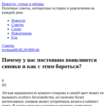
Перейти
Новости, статьи и обзоры
к
Полезные советы, интересные истории и развлечения на
статье
каждый день
Новости
Советы
Спорт
Развлечения
Еда
Советы
textman
08.08.2018
09:46
Почему у вас постоянно появляются
синяки и как с этим бороться?
0
(
0
)
Легкая окрашенность кожного покрова в синий цвет может не
вызывать особого беспокойства, но наличие более
интенсивных синяков может потребовать визита в кабинет
врача. В статье описаны основные причины появления