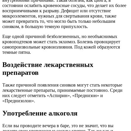
внутренними причинами. Такая болезнь, как цинга, в
состоянии ослабить кровеносные сосуды, что делает их более
восприимчивыми к разрыву. Дефицит или отсутствие
микроэлементов, нужных для свертывания крови, также
может превратить то, что могло быть только небольшим
синяком, в большую темную припухлость.
Еще одной причиной безболезненных, но необъяснимых
кровоподтеков может стать экхимоз. Болезнь провоцирует
самопроизвольные кровоизлияния. Под кожей образуются
темные пятна.
Воздействие лекарственных
препаратов
Также причиной появления синяков могут стать некоторые
лекарственные препараты, принимаемые постоянно. Среди
них следует отметить «Аспирин», «Преднизон» и
«Преднизолон».
Употребление алкоголя
Если вы проводите вечера в баре, это не значит, что вы
делаете свои кровеносные сосуды крепче. Так же как и