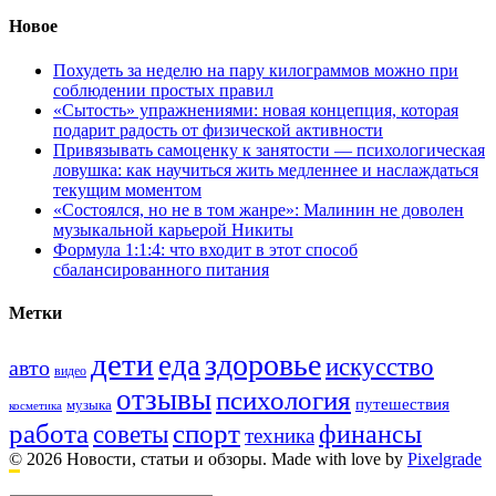
Новое
Похудеть за неделю на пару килограммов можно при
соблюдении простых правил
«Сытость» упражнениями: новая концепция, которая
подарит радость от физической активности
Привязывать самоценку к занятости — психологическая
ловушка: как научиться жить медленнее и наслаждаться
текущим моментом
«Состоялся, но не в том жанре»: Малинин не доволен
музыкальной карьерой Никиты
Формула 1:1:4: что входит в этот способ
сбалансированного питания
Метки
дети
здоровье
еда
искусство
авто
видео
отзывы
психология
путешествия
музыка
косметика
работа
спорт
финансы
советы
техника
© 2026 Новости, статьи и обзоры.
Made with love by
Pixelgrade