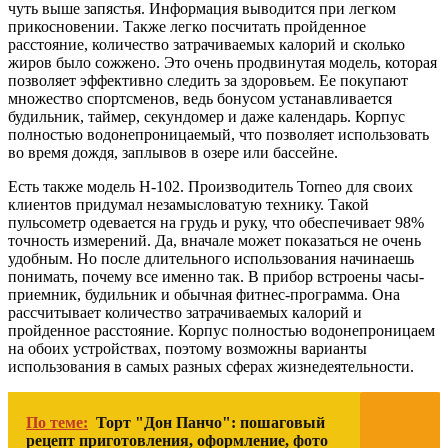
чуть выше запястья. Информация выводится при легком
прикосновении. Также легко посчитать пройденное
расстояние, количество затрачиваемых калорий и сколько
жиров было сожжено. Это очень продвинутая модель, которая
позволяет эффективно следить за здоровьем. Ее покупают
множество спортсменов, ведь бонусом устанавливается
будильник, таймер, секундомер и даже календарь. Корпус
полностью водонепроницаемый, что позволяет использовать
во время дождя, заплывов в озере или бассейне.
Есть также модель H-102. Производитель Torneo для своих
клиентов придумал незамысловатую технику. Такой
пульсометр одевается на грудь и руку, что обеспечивает 98%
точность измерений. Да, вначале может показаться не очень
удобным. Но после длительного использования начинаешь
понимать, почему все именно так. В прибор встроены часы-
приемник, будильник и обычная фитнес-программа. Она
рассчитывает количество затрачиваемых калорий и
пройденное расстояние. Корпус полностью водонепроницаем
на обоих устройствах, поэтому возможны варианты
использования в самых разных сферах жизнедеятельности.
По теме:
Торт "Дон Панчо": пошаговый
рецепт приготовления, оформление, фото