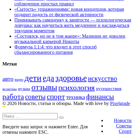
соблюдении простых правил
«Сытость» упражнениями: новая концепция, которая
подарит радость от физической активности
Привязывать самоценку к занятости — психологическая
ловушка: как научиться жить медленнее и наслаждаться
текущим моментом
«Состоялся, но не в том жанре»: Малинин не доволен
музыкальной карьерой Никиты
Формула 1:1:4: что входит в этот способ
сбалансированного питания
Метки
дети
здоровье
еда
искусство
авто
видео
отзывы
психология
путешествия
музыка
косметика
работа
спорт
финансы
советы
техника
© 2026 Новости, статьи и обзоры.
Made with love by
Pixelgrade
Поиск:
Footer
navigation
Новости
Советы
Введите ваш запрос и нажмите Enter. Для
Спорт
отмены нажмите ESC.