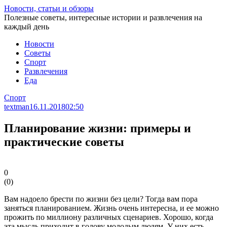
Перейти
Новости, статьи и обзоры
к
Полезные советы, интересные истории и развлечения на
статье
каждый день
Новости
Советы
Спорт
Развлечения
Еда
Спорт
textman
16.11.2018
02:50
Планирование жизни: примеры и
практические советы
0
(
0
)
Вам надоело брести по жизни без цели? Тогда вам пора
заняться планированием. Жизнь очень интересна, и ее можно
прожить по миллиону различных сценариев. Хорошо, когда
эта мысль приходит в голову молодым людям. У них есть