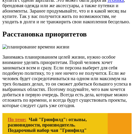
купить с одной зарплаты. Это может быть дорогая
техника
,
брендовая одежда или же аксессуары, а также путевки и
абонементы. Заранее продумывайте, что и в какой месяц вы
купите. Так у вас получится жить по возможностям, не
уходить в долги и не транжирить свои накопления бесцельно.
Расстановка приоритетов
Занимаясь планированием целей жизни, нужно особое
внимание уделять приоритетам. Порой человек хочет
заниматься всем и сразу. Если персона выберет для себя
подобную политику, то у нее ничего не получится. Если же
человек будет сосредотачиваться на одном или максимум на
трех больших делах, то он сможет добиться большого успеха в
выбранных областях. Поэтому подумайте, чего вам хочется
добиться в первую очередь. Всегда есть дела, которые можно
отложить по времени, и всегда будут существовать проекты,
которые следует сдать уже сегодня.
По теме:
Чай "Гринфилд": отзывы,
разновидности, производитель.
Подарочный набор чая "Гринфилд"