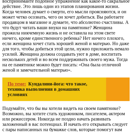
воспринимайте подобное упражнение как какое-то сакральное
действие. Это лишь один из этапов планирования жизни.
Когда человек думает о смерти, его мысли проясняются, и он
может четко осознать, чего он хочет добиться. Вы работаете
продавцом в магазине и думаете, что абсолютно счастливы. А
что будут читать ваши внуки на памятнике? Женщина
прожила никчемную жизнь и не оставила на этом свете
ничего, кроме единственного ребенка? Нет ничего плохого,
если женщина хочет стать хорошей женой и матерью. Но даже
для того, чтобы добиться этой цели, нужно приложить немало
усилий. Женщина должна создавать уют в доме, воспитать
нескольких детей и во всем поддерживать своего мужа. Тогда
на ее памятнике можно будет писать: «Она была отличной
женой и замечательной матерью».
По теме:
Кундалини-йога: что такое,
техника выполнения в домашних
условиях
Подумайте, что бы вы хотели видеть на своем памятнике?
Возможно, вы хотите стать художником, писателем, актером
или режиссером. Никогда не поздно начать развивать
заложенный в вас потенциал. И начать его открывать следует
с пары написанных на бумажке слов, которые помогут вам