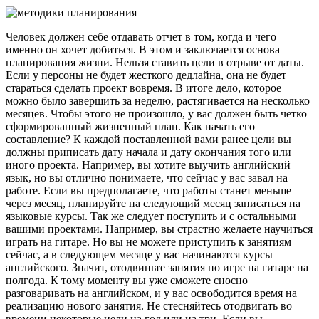
Человек должен себе отдавать отчет в том, когда и чего
именно он хочет добиться. В этом и заключается основа
планирования жизни. Нельзя ставить цели в отрыве от даты.
Если у персоны не будет жесткого дедлайна, она не будет
стараться сделать проект вовремя. В итоге дело, которое
можно было завершить за неделю, растягивается на несколько
месяцев. Чтобы этого не произошло, у вас должен быть четко
сформированный жизненный план. Как начать его
составление? К каждой поставленной вами ранее цели вы
должны приписать дату начала и дату окончания того или
иного проекта. Например, вы хотите выучить английский
язык, но вы отлично понимаете, что сейчас у вас завал на
работе. Если вы предполагаете, что работы станет меньше
через месяц, планируйте на следующий месяц записаться на
языковые курсы. Так же следует поступить и с остальными
вашими проектами. Например, вы страстно желаете научиться
играть на гитаре. Но вы не можете приступить к занятиям
сейчас, а в следующем месяце у вас начинаются курсы
английского. Значит, отодвиньте занятия по игре на гитаре на
полгода. К тому моменту вы уже сможете сносно
разговаривать на английском, и у вас освободится время на
реализацию нового занятия. Не стесняйтесь отодвигать во
времени некоторые цели на год или на три. Если вы