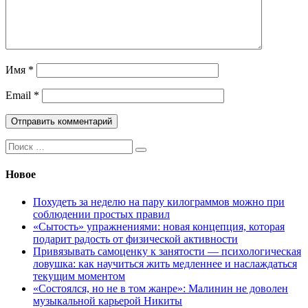
Имя
*
Email
*
Поиск:
Новое
Похудеть за неделю на пару килограммов можно при
соблюдении простых правил
«Сытость» упражнениями: новая концепция, которая
подарит радость от физической активности
Привязывать самоценку к занятости — психологическая
ловушка: как научиться жить медленнее и наслаждаться
текущим моментом
«Состоялся, но не в том жанре»: Малинин не доволен
музыкальной карьерой Никиты