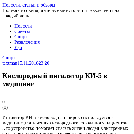
Перейти
Новости, статьи и обзоры
к
Полезные советы, интересные истории и развлечения на
статье
каждый день
Новости
Советы
Спорт
Развлечения
Еда
Спорт
textman
15.11.2018
23:20
Кислородный ингалятор КИ-5 в
медицине
0
(
0
)
Ингалятор КИ-5 кислородный широко используется в
медицине для лечения кислородного голодания у пациентов.
Это устройство помогает спасать жизни людей в экстренных
ситуациях, вследствие чего является незаменимым при