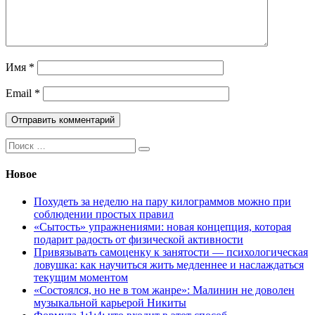
Имя
*
Email
*
Поиск:
Новое
Похудеть за неделю на пару килограммов можно при
соблюдении простых правил
«Сытость» упражнениями: новая концепция, которая
подарит радость от физической активности
Привязывать самоценку к занятости — психологическая
ловушка: как научиться жить медленнее и наслаждаться
текущим моментом
«Состоялся, но не в том жанре»: Малинин не доволен
музыкальной карьерой Никиты