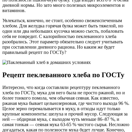
дневной нормы. Но зато много полезных микроэлементов и
витаминов.
Увлекаться, конечно, не стоит, особенно свежеиспеченным
хлебом. Для желудка горячая булка может быть тяжелой, но
один или два небольших кусочка можно съесть, побаловать
себя не повредит. С калорийностью пеклеванного хлеба
разобрались. Этот параметр обязательно следует учитывать
при составлении дневного рациона. Но каким же будет
правильный рецепт по ГОСТу?
Рецепт пеклеванного хлеба по ГОСТу
Интересно, что когда составляли рецептуру пеклеванного
хлеба по ГОСТу, мука для него была не просто ржаной, но и
более тонкого помола, чем обычная сеяная. Как известно,
ржаная мука бывает цельнозерновая, где чистого выхода 96 %.
Целое зерно перемалывается в муку, в отходы идут только
крупные компоненты: шелуха и прочий мусор. Следующая за
ней — обдирная мука, с выходом чуть меньше 86–87 %, и
самая тонкая — сеяная мука 63-65 % чистого сырья. Несложно
догадаться, какая по полезности мука будет лучше. Конечно,