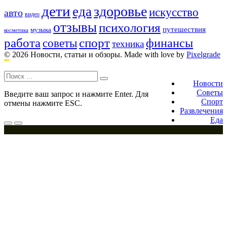
дети
здоровье
еда
искусство
авто
видео
отзывы
психология
путешествия
музыка
косметика
работа
спорт
финансы
советы
техника
© 2026 Новости, статьи и обзоры.
Made with love by
Pixelgrade
Поиск:
Footer
navigation
Новости
Советы
Введите ваш запрос и нажмите Enter. Для
Спорт
отмены нажмите ESC.
Развлечения
Еда
Меню