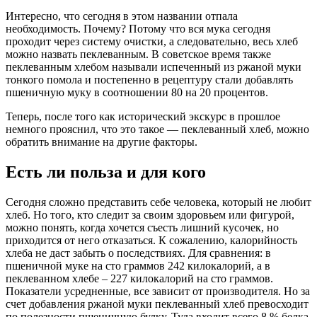
Интересно, что сегодня в этом названии отпала
необходимость. Почему? Потому что вся мука сегодня
проходит через систему очистки, а следовательно, весь хлеб
можно назвать пеклеванным. В советское время также
пеклеванным хлебом называли испеченный из ржаной муки
тонкого помола и постепенно в рецептуру стали добавлять
пшеничную муку в соотношении 80 на 20 процентов.
Теперь, после того как исторический экскурс в прошлое
немного прояснил, что это такое — пеклеванный хлеб, можно
обратить внимание на другие факторы.
Есть ли польза и для кого
Сегодня сложно представить себе человека, который не любит
хлеб. Но того, кто следит за своим здоровьем или фигурой,
можно понять, когда хочется съесть лишний кусочек, но
приходится от него отказаться. К сожалению, калорийность
хлеба не даст забыть о последствиях. Для сравнения: в
пшеничной муке на сто граммов 242 килокалорий, а в
пеклеванном хлебе – 227 килокалорий на сто граммов.
Показатели усредненные, все зависит от производителя. Но за
счет добавления ржаной муки пеклеванный хлеб превосходит
по полезности пшеничную булку. Туда входит всего 8 % белка