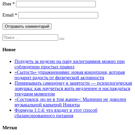
Имя
*
Email
*
Поиск:
Новое
Похудеть за неделю на пару килограммов можно при
соблюдении простых правил
«Сытость» упражнениями: новая концепция, которая
подарит радость от физической активности
Привязывать самоценку к занятости — психологическая
ловушка: как научиться жить медленнее и наслаждаться
текущим моментом
«Состоялся, но не в том жанре»: Малинин не доволен
музыкальной карьерой Никиты
Формула 1:1:4: что входит в этот способ
сбалансированного питания
Метки