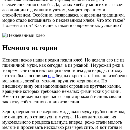
свежеиспеченного хлеба. Да, запах хлеба у многих вызывает
ассоциации с домашним уютом, умиротворением и
спокойствием. Особенно, возвращаясь к древним традициям,
модно стало вспоминать о пеклеванном хлебе. Что это такое?
Полезен ли он? Как испечь такой в современных условиях?
Немного истории
Испокон веков наши предки пекли хлеб. Но делали его не из
пшеничной муки, как сегодня, а из ржаной. Неурожай ржи в
то время считался настоящим бедствием для народа, потому
что это была основная
еда
бедных крестьян. Пока не изобрели
мельницы, хозяйки мололи вручную жерновами. По
внешнему виду они напоминали огромные круглые камни,
вращение которых требовало немалых физических усилий.
Вместо привычных для нас сегодня дрожжей использовали
закваску собственного приготовления.
Зерно, перемолотое жерновами, давало муку грубого помола,
не очищенную от шелухи и мусора. Но когда технология
мукомольного процесса шагнула вперед, рожь стали молоть
мельче и просеивать несколько раз через сито. И вот тогда и