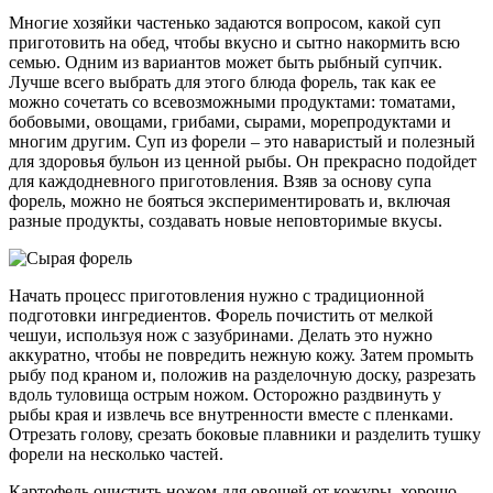
Многие хозяйки частенько задаются вопросом, какой суп
приготовить на обед, чтобы вкусно и сытно накормить всю
семью. Одним из вариантов может быть рыбный супчик.
Лучше всего выбрать для этого блюда форель, так как ее
можно сочетать со всевозможными продуктами: томатами,
бобовыми, овощами, грибами, сырами, морепродуктами и
многим другим. Суп из форели – это наваристый и полезный
для здоровья бульон из ценной рыбы. Он прекрасно подойдет
для каждодневного приготовления. Взяв за основу супа
форель, можно не бояться экспериментировать и, включая
разные продукты, создавать новые неповторимые вкусы.
Начать процесс приготовления нужно с традиционной
подготовки ингредиентов. Форель почистить от мелкой
чешуи, используя нож с зазубринами. Делать это нужно
аккуратно, чтобы не повредить нежную кожу. Затем промыть
рыбу под краном и, положив на разделочную доску, разрезать
вдоль туловища острым ножом. Осторожно раздвинуть у
рыбы края и извлечь все внутренности вместе с пленками.
Отрезать голову, срезать боковые плавники и разделить тушку
форели на несколько частей.
Картофель очистить ножом для овощей от кожуры, хорошо