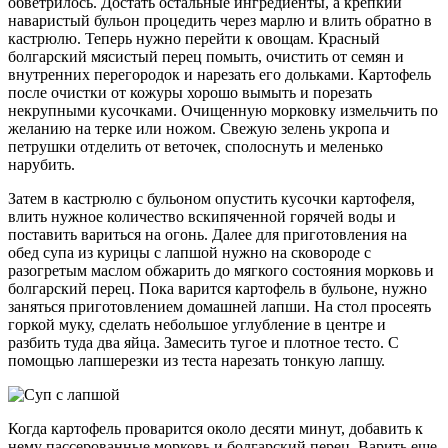
обветрилось. Достать остальные ингредиенты, а крепкий
наваристый бульон процедить через марлю и влить обратно в
кастрюлю. Теперь нужно перейти к овощам. Красный
болгарский мясистый перец помыть, очистить от семян и
внутренних перегородок и нарезать его дольками. Картофель
после очистки от кожуры хорошо вымыть и порезать
некрупными кусочками. Очищенную морковку измельчить по
желанию на терке или ножом. Свежую зелень укропа и
петрушки отделить от веточек, сполоснуть и меленько
нарубить.
Затем в кастрюлю с бульоном опустить кусочки картофеля,
влить нужное количество вскипяченной горячей воды и
поставить вариться на огонь. Далее для приготовления на
обед супа из курицы с лапшой нужно на сковороде с
разогретым маслом обжарить до мягкого состояния морковь и
болгарский перец. Пока варится картофель в бульоне, нужно
заняться приготовлением домашней лапши. На стол просеять
горкой муку, сделать небольшое углубление в центре и
разбить туда два яйца. Замесить тугое и плотное тесто. С
помощью лапшерезки из теста нарезать тонкую лапшу.
Когда картофель проварится около десяти минут, добавить к
нему пассерованные морковь и болгарский перец. Варить еще