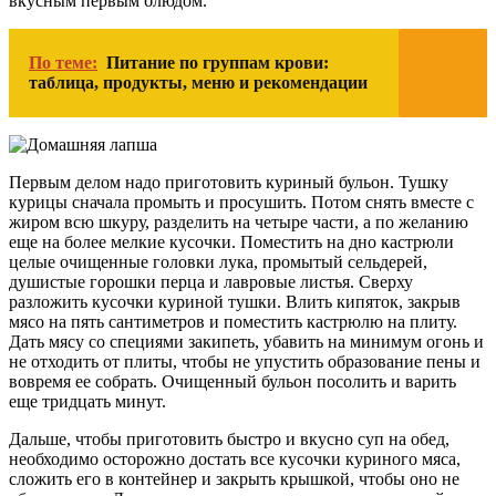
вкусным первым блюдом.
По теме:
Питание по группам крови:
таблица, продукты, меню и рекомендации
Первым делом надо приготовить куриный бульон. Тушку
курицы сначала промыть и просушить. Потом снять вместе с
жиром всю шкуру, разделить на четыре части, а по желанию
еще на более мелкие кусочки. Поместить на дно кастрюли
целые очищенные головки лука, промытый сельдерей,
душистые горошки перца и лавровые листья. Сверху
разложить кусочки куриной тушки. Влить кипяток, закрыв
мясо на пять сантиметров и поместить кастрюлю на плиту.
Дать мясу со специями закипеть, убавить на минимум огонь и
не отходить от плиты, чтобы не упустить образование пены и
вовремя ее собрать. Очищенный бульон посолить и варить
еще тридцать минут.
Дальше, чтобы приготовить быстро и вкусно суп на обед,
необходимо осторожно достать все кусочки куриного мяса,
сложить его в контейнер и закрыть крышкой, чтобы оно не