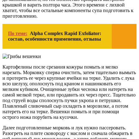
крышкой и варить полтора часа. Этого времени с лихвой
хватит, чтобы все остальные компоненты супа подготовить к
приготовлению.
По теме:
Alpha Complex Rapid Exfoliator:
состав, особенности применения, отзывы
Картофелины после срезания кожуры помыть и мелко
нарезать. Морковку сперва очистить, затем тщательно вымыть
и протереть ее через крупные ячейки на терке. Удалить с лука
всю шелуху, ополоснуть под краном и нашинковать его
мелким кубиком. Очищенные зубки чеснока или натереть на
самой мелкой терке, или продавить их через пресс. Тщательно
под струей воды сполоснуть пучки укропа и петрушки.
Плавленый сливочный сыр охладить в морозилке, а потом
натереть его на терке. Вешенки помыть и при помощи
острого ножа порубить на кусочки.
Далее подготовленные морковь и лук нужно пассеровать.
Разогреть на плите сковороду с маслом и сначала обжарить в
ней репчатый лук минут восемь, а затем добавить морковь.