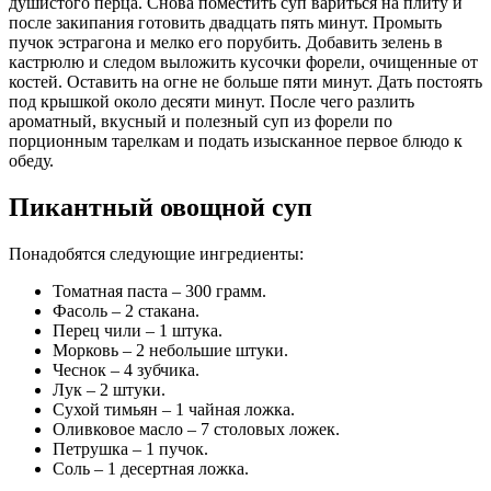
душистого перца. Снова поместить суп вариться на плиту и
после закипания готовить двадцать пять минут. Промыть
пучок эстрагона и мелко его порубить. Добавить зелень в
кастрюлю и следом выложить кусочки форели, очищенные от
костей. Оставить на огне не больше пяти минут. Дать постоять
под крышкой около десяти минут. После чего разлить
ароматный, вкусный и полезный суп из форели по
порционным тарелкам и подать изысканное первое блюдо к
обеду.
Пикантный овощной суп
Понадобятся следующие ингредиенты:
Томатная паста – 300 грамм.
Фасоль – 2 стакана.
Перец чили – 1 штука.
Морковь – 2 небольшие штуки.
Чеснок – 4 зубчика.
Лук – 2 штуки.
Сухой тимьян – 1 чайная ложка.
Оливковое масло – 7 столовых ложек.
Петрушка – 1 пучок.
Соль – 1 десертная ложка.