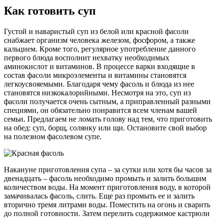
Как готовить суп
Густой и наваристый суп из белой или красной фасоли
снабжает организм человека железом, фосфором, а также
кальцием. Кроме того, регулярное употребление данного
первого блюда восполнит нехватку необходимых
аминокислот и витаминов. В процессе варки входящие в
состав фасоли микроэлементы и витамины становятся
легкоусвояемыми. Благодаря чему фасоль и блюда из нее
становятся низкокалорийными. Несмотря на это, суп из
фасоли получается очень сытным, а приправленный разными
специями, он обязательно понравится всем членам вашей
семьи. Предлагаем не ломать голову над тем, что приготовить
на обед: суп, борщ, солянку или щи. Остановите свой выбор
на полезном фасолевом супе.
Накануне приготовления супа – за сутки или хотя бы часов за
двенадцать – фасоль необходимо промыть и залить большим
количеством воды. На момент приготовления воду, в которой
замачивалась фасоль, слить. Еще раз промыть ее и залить
вторично тремя литрами воды. Поместить на огонь и сварить
до полной готовности. Затем перелить содержимое кастрюли