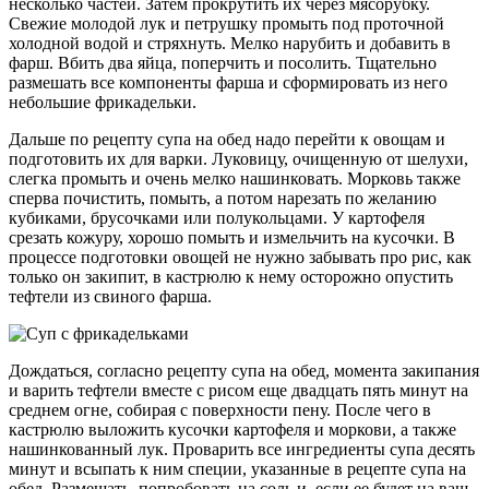
несколько частей. Затем прокрутить их через мясорубку.
Свежие молодой лук и петрушку промыть под проточной
холодной водой и стряхнуть. Мелко нарубить и добавить в
фарш. Вбить два яйца, поперчить и посолить. Тщательно
размешать все компоненты фарша и сформировать из него
небольшие фрикадельки.
Дальше по рецепту супа на обед надо перейти к овощам и
подготовить их для варки. Луковицу, очищенную от шелухи,
слегка промыть и очень мелко нашинковать. Морковь также
сперва почистить, помыть, а потом нарезать по желанию
кубиками, брусочками или полукольцами. У картофеля
срезать кожуру, хорошо помыть и измельчить на кусочки. В
процессе подготовки овощей не нужно забывать про рис, как
только он закипит, в кастрюлю к нему осторожно опустить
тефтели из свиного фарша.
Дождаться, согласно рецепту супа на обед, момента закипания
и варить тефтели вместе с рисом еще двадцать пять минут на
среднем огне, собирая с поверхности пену. После чего в
кастрюлю выложить кусочки картофеля и моркови, а также
нашинкованный лук. Проварить все ингредиенты супа десять
минут и всыпать к ним специи, указанные в рецепте супа на
обед. Размешать, попробовать на соль и, если ее будет на ваш