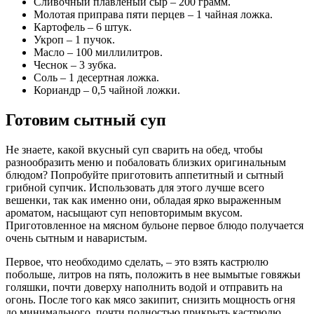
Сливочный плавленый сыр – 200 грамм.
Молотая приправа пяти перцев – 1 чайная ложка.
Картофель – 6 штук.
Укроп – 1 пучок.
Масло – 100 миллилитров.
Чеснок – 3 зубка.
Соль – 1 десертная ложка.
Кориандр – 0,5 чайной ложки.
Готовим сытный суп
Не знаете, какой вкусный суп сварить на обед, чтобы
разнообразить меню и побаловать близких оригинальным
блюдом? Попробуйте приготовить аппетитный и сытный
грибной супчик. Использовать для этого лучше всего
вешенки, так как именно они, обладая ярко выраженным
ароматом, насыщают суп неповторимым вкусом.
Приготовленное на мясном бульоне первое блюдо получается
очень сытным и наваристым.
Первое, что необходимо сделать, – это взять кастрюлю
побольше, литров на пять, положить в нее вымытые говяжьи
голяшки, почти доверху наполнить водой и отправить на
огонь. После того как мясо закипит, снизить мощность огня
до минимального, почти полностью прикрыть кастрюлю