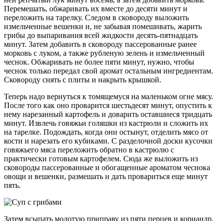
Перемешать, обжаривать их вместе до десяти минут и
переложить на тарелку. Следом в сковороду выложить
измельченные вешенки и, не забывая помешивать, жарить
грибы до выпаривания всей жидкости десять-пятнадцать
минут. Затем добавить в сковороду пассерованные ранее
морковь с луком, а также рубленую зелень и измельченный
чеснок. Обжаривать не более пяти минут, нужно, чтобы
чеснок только передал свой аромат остальным ингредиентам.
Сковороду снять с плиты и накрыть крышкой.
Теперь надо вернуться к томящемуся на маленьком огне мясу.
После того как оно проварится шестьдесят минут, опустить к
нему нарезанный картофель и доварить оставшиеся тридцать
минут. Извлечь говяжьи голяшки из кастрюли и сложить их
на тарелке. Подождать, когда они остынут, отделить мясо от
кости и нарезать его кубиками. С разделочной доски кусочки
говяжьего мяса переложить обратно в кастрюлю с
практически готовым картофелем. Сюда же выложить из
сковороды пассерованные и обогащенные ароматом чеснока
овощи и вешенки, размешать и дать провариться еще минут
пять.
Затем всыпать молотую приправу из пяти перцев и кориандр.