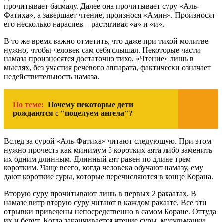
прочитывает басмалу. Далее она прочитывает суру «Аль-
Фатиха», а завершает чтение, произнося «Амин». Произносят
его несколько нараспев – растягивая «а» и «и».
В то же время важно отметить, что даже при тихой молитве
нужно, чтобы человек сам себя слышал. Некоторые части
намаза произносятся достаточно тихо. «Чтение» лишь в
мыслях, без участия речевого аппарата, фактически означает
недействительность намаза.
По теме:
Почему некоторые дети
рождаются с "поцелуем ангела"?
Вслед за сурой «Аль-Фатиха» читают следующую. При этом
нужно прочесть как минимум 3 коротких аята либо заменить
их одним длинным. Длинный аят равен по длине трем
коротким. Чаще всего, когда человека обучают намазу, ему
дают короткие суры, которые перечисляются в конце Корана.
Вторую суру прочитывают лишь в первых 2 ракаатах. В
намазе витр вторую суру читают в каждом ракаате. Все эти
отрывки приведены непосредственно в самом Коране. Оттуда
их и берут. Когда заканчивается чтение суры, мусульманки