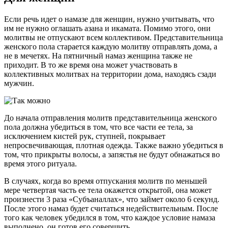
Если речь идет о намазе для женщин, нужно учитывать, что
им не нужно оглашать азана и икамата. Помимо этого, они
молитвы не отпускают всем коллективом. Представительница
женского пола старается каждую молитву отправлять дома, а
не в мечетях. На пятничный намаз женщина также не
приходит. В то же время она может участвовать в
коллективных молитвах на территории дома, находясь сзади
мужчин.
До начала отправления молитв представительница женского
пола должна убедиться в том, что все части ее тела, за
исключением кистей рук, ступней, покрывает
непросвечивающая, плотная одежда. Также важно убедиться в
том, что прикрыты волосы, а запястья не будут обнажаться во
время этого ритуала.
В случаях, когда во время отпускания молитв по меньшей
мере четвертая часть ее тела окажется открытой, она может
произнести 3 раза «Субъаналлах», что займет около 6 секунд.
После этого намаз будет считаться недействительным. После
того как человек убедился в том, что каждое условие намаза
выполнено, он готов его совершить.