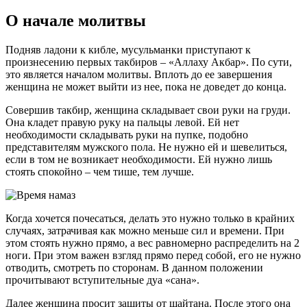
О начале молитвы
Подняв ладони к кибле, мусульманки приступают к
произнесению первых такбиров – «Аллаху Акбар». По сути,
это является началом молитвы. Вплоть до ее завершения
женщина не может выйти из нее, пока не доведет до конца.
Совершив такбир, женщина складывает свои руки на груди.
Она кладет правую руку на пальцы левой. Ей нет
необходимости складывать руки на пупке, подобно
представителям мужского пола. Не нужно ей и шевелиться,
если в том не возникает необходимости. Ей нужно лишь
стоять спокойно – чем тише, тем лучше.
Когда хочется почесаться, делать это нужно только в крайних
случаях, затрачивая как можно меньше сил и времени. При
этом стоять нужно прямо, а вес равномерно распределить на 2
ноги. При этом важен взгляд прямо перед собой, его не нужно
отводить, смотреть по сторонам. В данном положении
прочитывают вступительные дуа «сана».
Далее женщина просит защиты от шайтана. После этого она