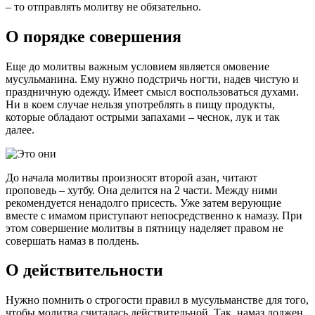
– то отправлять молитву не обязательно.
О порядке совершения
Еще до молитвы важным условием является омовение
мусульманина. Ему нужно подстричь ногти, надев чистую и
праздничную одежду. Имеет смысл воспользоваться духами.
Ни в коем случае нельзя употреблять в пищу продукты,
которые обладают острыми запахами – чеснок, лук и так
далее.
До начала молитвы произносят второй азан, читают
проповедь – хутбу. Она делится на 2 части. Между ними
рекомендуется ненадолго присесть. Уже затем верующие
вместе с имамом приступают непосредственно к намазу. При
этом совершение молитвы в пятницу наделяет правом не
совершать намаз в полдень.
О действительности
Нужно помнить о строгости правил в мусульманстве для того,
чтобы молитва считалась действительной. Так, намаз должен