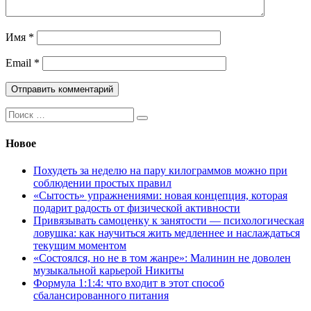
Имя
*
Email
*
Поиск:
Новое
Похудеть за неделю на пару килограммов можно при
соблюдении простых правил
«Сытость» упражнениями: новая концепция, которая
подарит радость от физической активности
Привязывать самоценку к занятости — психологическая
ловушка: как научиться жить медленнее и наслаждаться
текущим моментом
«Состоялся, но не в том жанре»: Малинин не доволен
музыкальной карьерой Никиты
Формула 1:1:4: что входит в этот способ
сбалансированного питания