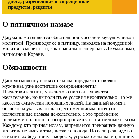
диета, разрешенные и запрещенные
продукты, рецепты
О пятничном намазе
Джума-намаз является обязательной массовой мусульманской
молитвой. Производят ее в пятницу, находясь на полуденной
молитве в мечети. То, как правильно совершать Джума-намаз,
написано в Коране.
Обязанности
Данную молитву в обязательном порядке отправляют
мужчины, уже достигшие совершеннолетия.
Представительницам женского пола она является
желательной, но выполнять ее условия необязательно. То же
касается физически немощных людей. На данный момент
богословы указывают на то, что женщинам посещать
коллективные намазы нежелательно, а это требование
целиком и полностью распространяется на пятничные намазы.
Каждому, кто принял ислам, запрещается прекращать данную
молитву, не имея к тому веского повода. Но если речь идет о
стихийных бедствиях – морозах, угрозах схода лавин, ливнях