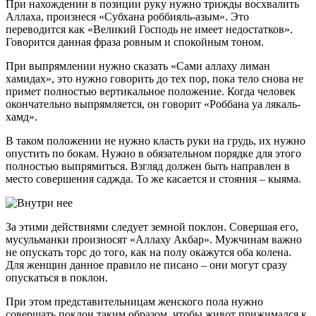
При нахождении в позиции руку нужно трижды восхвалить
Аллаха, произнеся «Субхана роббияль-азым». Это
переводится как «Великий Господь не имеет недостатков».
Говорится данная фраза ровным и спокойным тоном.
При выпрямлении нужно сказать «Сами аллаху лиман
хамидах», это нужно говорить до тех пор, пока тело снова не
примет полностью вертикальное положение. Когда человек
окончательно выпрямляется, он говорит «Роббана уа лякаль-
хамд».
В таком положении не нужно класть руки на грудь, их нужно
опустить по бокам. Нужно в обязательном порядке для этого
полностью выпрямиться. Взгляд должен быть направлен в
место совершения саджда. То же касается и стояния – кыяма.
За этими действиями следует земной поклон. Совершая его,
мусульманки произносят «Аллаху Акбар». Мужчинам важно
не опускать торс до того, как на полу окажутся оба колена.
Для женщин данное правило не писано – они могут сразу
опускаться в поклон.
При этом представительницам женского пола нужно
совершать поклон таким образом, чтобы живот прижимался к