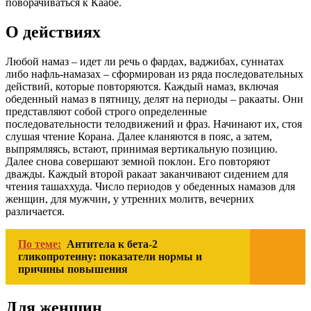
поворачиваться к Каабе.
О действиях
Любой намаз – идет ли речь о фардах, ваджибах, суннатах
либо нафль-намазах – сформирован из ряда последовательных
действий, которые повторяются. Каждый намаз, включая
обеденный намаз в пятницу, делят на периоды – ракааты. Они
представляют собой строго определенные
последовательности телодвижений и фраз. Начинают их, стоя
слушая чтение Корана. Далее кланяются в пояс, а затем,
выпрямляясь, встают, принимая вертикальную позицию.
Далее снова совершают земной поклон. Его повторяют
дважды. Каждый второй ракаат заканчивают сидением для
чтения ташаххуда. Число периодов у обеденных намазов для
женщин, для мужчин, у утренних молитв, вечерних
различается.
По теме:
Антитела к бета-2
гликопротеину: показатели нормы и
причины повышения
Для женщин