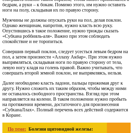
бедрам, а руки – к бокам. Помимо этого, им нужно оставить
ноги на полу, складывая их по правую сторону.
Мужчины не должны опускать руки на пол, делая поклон.
Однако женщинам, напротив, нужно класть всю руку.
Опустившись в такое положение, нужно трижды сказать
«Субхана роббияль-аля». Важно при этом соблюдать
спокойствие и не торопиться.
Совершив первый поклон, следует усесться левым бедром на
пол, а затем произнести «Аллаху Акбар». При этом нужно
выпрямляться, складывая ноги по правую сторону от тела,
левую ногу кладя на голень правой. Важно учитывать, что
совершать второй земной поклон, не выпрямляясь, нельзя.
Далее необходимо класть ладони, пальцы прижимая друг к
другу. Нужно сложить их таким образом, чтобы между ними
не оставалось свободного пространства. Взгляд при этом
направляется на колени. В таком положении нужно пробыть
на протяжении времени, достаточного для произнесения
«СубханаЛлах». Полный перечень всех действий содержится
в Коране.
По теме:
Болезни щитовидной железы: