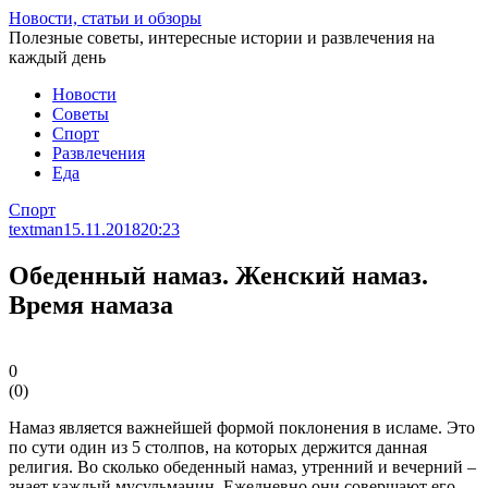
Перейти
Новости, статьи и обзоры
к
Полезные советы, интересные истории и развлечения на
статье
каждый день
Новости
Советы
Спорт
Развлечения
Еда
Спорт
textman
15.11.2018
20:23
Обеденный намаз. Женский намаз.
Время намаза
0
(
0
)
Намаз является важнейшей формой поклонения в исламе. Это
по сути один из 5 столпов, на которых держится данная
религия. Во сколько обеденный намаз, утренний и вечерний –
знает каждый мусульманин. Ежедневно они совершают его