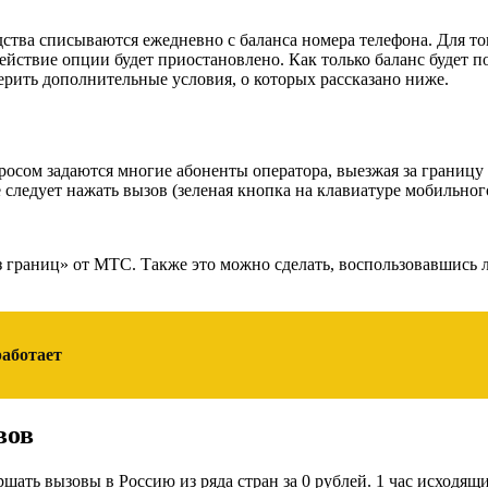
дства списываются ежедневно с баланса номера телефона. Для то
действие опции будет приостановлено. Как только баланс будет 
ерить дополнительные условия, о которых рассказано ниже.
осом задаются многие абоненты оператора, выезжая за границу 
следует нажать вызов (зеленая кнопка на клавиатуре мобильного
з границ» от МТС. Также это можно сделать, воспользовавшись 
работает
вов
ть вызовы в Россию из ряда стран за 0 рублей. 1 час исходящи