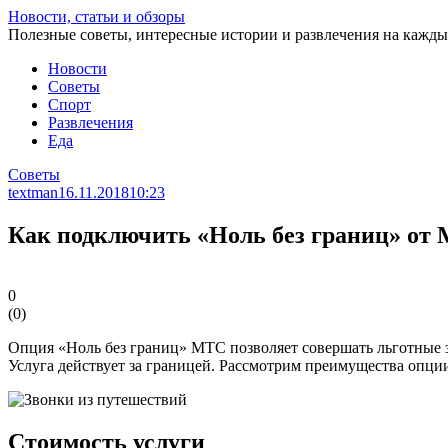
Перейти
Новости, статьи и обзоры
к
Полезные советы, интересные истории и развлечения на кажды
статье
Новости
Советы
Спорт
Развлечения
Еда
Советы
textman
16.11.2018
10:23
Как подключить «Ноль без границ» от
0
(
0
)
Опция «Ноль без границ» МТС позволяет совершать льготные з
Услуга действует за границей. Рассмотрим преимущества опци
Стоимость услуги