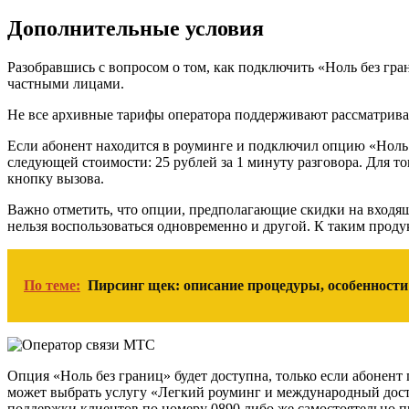
Дополнительные условия
Разобравшись с вопросом о том, как подключить «Ноль без гр
частными лицами.
Не все архивные тарифы оператора поддерживают рассматрива
Если абонент находится в роуминге и подключил опцию «Ноль б
следующей стоимости: 25 рублей за 1 минуту разговора. Для то
кнопку вызова.
Важно отметить, что опции, предполагающие скидки на входя
нельзя воспользоваться одновременно и другой. К таким проду
По теме:
Пирсинг щек: описание процедуры, особенност
Опция «Ноль без границ» будет доступна, только если абонен
может выбрать услугу «Легкий роуминг и международный досту
поддержки клиентов по номеру 0890 либо же самостоятельно п