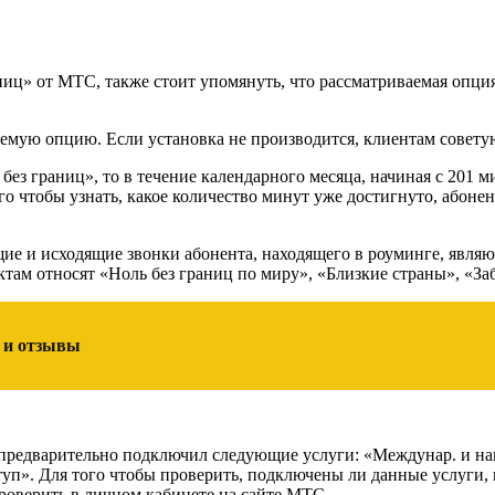
аниц» от МТС, также стоит упомянуть, что рассматриваемая опц
емую опцию. Если установка не производится, клиентам совету
ез границ», то в течение календарного месяца, начиная с 201 м
го чтобы узнать, какое количество минут уже достигнуто, абонен
щие и исходящие звонки абонента, находящего в роуминге, явля
ктам относят «Ноль без границ по миру», «Близкие страны», «За
и и отзывы
т предварительно подключил следующие услуги: «Междунар. и н
п». Для того чтобы проверить, подключены ли данные услуги, 
роверить в личном кабинете на сайте МТС.