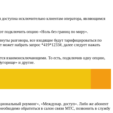
ия доступна исключительно клиентам оператора, являющимся
ют подключить опцию «Ноль без границ по миру».
инуты разговора, все входящие будут тарифицироваться по
т может набрать запрос *419*1233#, далее следует нажать
ются взаимоисключающими. То есть, подключив одну опцию,
бугорище» и другие.
ациональный роуминг», «Междунар. доступ». Либо же абонент
необходимо обратиться в салон связи МТС, позвонить в службу