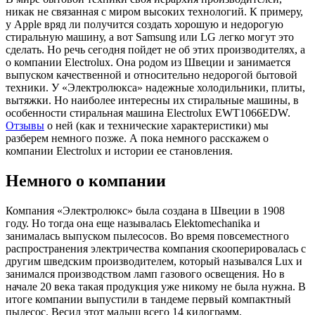
никак не связанная с миром высоких технологий. К примеру,
у Apple вряд ли получится создать хорошую и недорогую
стиральную машину, а вот Samsung или LG легко могут это
сделать. Но речь сегодня пойдет не об этих производителях, а
о компании Electrolux. Она родом из Швеции и занимается
выпуском качественной и относительно недорогой бытовой
техники. У «Электролюкса» надежные холодильники, плиты,
вытяжки. Но наиболее интересны их стиральные машины, в
особенности стиральная машина Electrolux EWT1066EDW.
Отзывы
о ней (как и технические характеристики) мы
разберем немного позже. А пока немного расскажем о
компании Electrolux и истории ее становления.
Немного о компании
Компания «Электролюкс» была создана в Швеции в 1908
году. Но тогда она еще называлась Elektomechanika и
занималась выпуском пылесосов. Во время повсеместного
распространения электричества компания скооперировалась с
другим шведским производителем, который назывался Lux и
занимался производством ламп газового освещения. Но в
начале 20 века такая продукция уже никому не была нужна. В
итоге компании выпустили в тандеме первый компактный
пылесос. Весил этот малыш всего 14 килограмм.