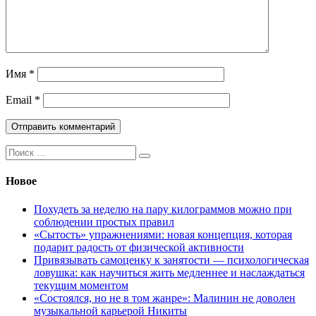
Имя
*
Email
*
Поиск:
Новое
Похудеть за неделю на пару килограммов можно при
соблюдении простых правил
«Сытость» упражнениями: новая концепция, которая
подарит радость от физической активности
Привязывать самоценку к занятости — психологическая
ловушка: как научиться жить медленнее и наслаждаться
текущим моментом
«Состоялся, но не в том жанре»: Малинин не доволен
музыкальной карьерой Никиты