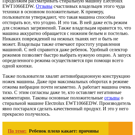
Продолжим рассматривать стиральную машину Electrolux
EWT1066EDW.
Отзывы
счастливых владельцев этого чуда
техники в основном положительные. К примеру,
пользователи утверждают, что такая машина способна
отстирать все, что угодно. И это так. В ней даже есть режим
для сложных загрязнений. Также владельцам нравится то, что
машина аккуратно обращается с нижним бельем и постелью.
Никаких повреждений на нежных тканях нет и быть не
может. Владельцы также отмечают простоту управления
машиной. С ней справится даже ребенок. Удобный селектор
режимов позволяет быстро выбрать нужную опцию. А запуск
определенного режима осуществляется при помощи всего
одной кнопки.
Также пользователи хвалят антивибрационную конструкцию
ножек машины. Даже при максимальных оборотах в режиме
отжима вибрации почти незаметно. А работает машина очень
тихо. С этим согласны даже те, кто оставляет негативные
комментарии. Таковы основные положительные
отзывы
о
стиральной машине Electrolux EWT1066EDW. Производитель
явно постарался сделать качественный продукт. И это у него
прекрасно получилось.
По теме:
Ребенок плохо какает: причины