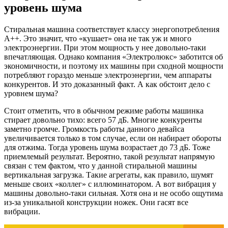
уровень шума
Стиральная машина соответствует классу энергопотребления
А++. Это значит, что «кушает» она не так уж и много
электроэнергии. При этом мощность у нее довольно-таки
впечатляющая. Однако компания «Электролюкс» заботится об
экономичности, и поэтому их машины при сходной мощности
потребляют гораздо меньше электроэнергии, чем аппараты
конкурентов. И это доказанный факт. А как обстоит дело с
уровнем шума?
Стоит отметить, что в обычном режиме работы машинка
стирает довольно тихо: всего 57 дБ. Многие конкуренты
заметно громче. Громкость работы данного девайса
увеличивается только в том случае, если он набирает обороты
для отжима. Тогда уровень шума возрастает до 73 дБ. Тоже
приемлемый результат. Вероятно, такой результат напрямую
связан с тем фактом, что у данной стиральной машины
вертикальная загрузка. Такие агрегаты, как правило, шумят
меньше своих «коллег» с иллюминатором. А вот вибрация у
машины довольно-таки сильная. Хотя она и не особо ощутима
из-за уникальной конструкции ножек. Они гасят все
вибрации.