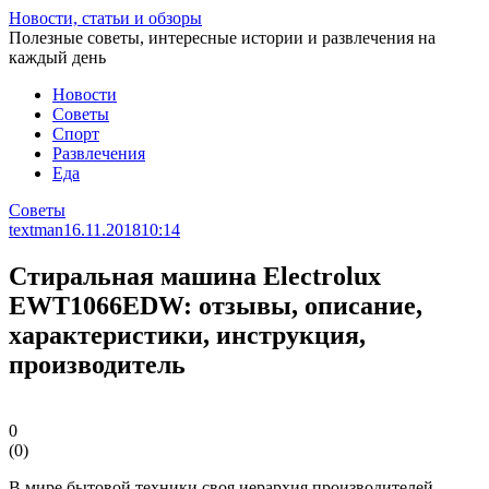
Перейти
Новости, статьи и обзоры
к
Полезные советы, интересные истории и развлечения на
статье
каждый день
Новости
Советы
Спорт
Развлечения
Еда
Советы
textman
16.11.2018
10:14
Стиральная машина Electrolux
EWT1066EDW: отзывы, описание,
характеристики, инструкция,
производитель
0
(
0
)
В мире бытовой техники своя иерархия производителей,