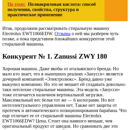
По теме:
Полиакриловая кислота: способ
получения, свойства, структура и
практическое применение
Итак, продолжим рассматривать стиральную машину
Electrolux EWT1066EDW.
Отзывы
о ней мы разберем чуть
позже, а пока представим ближайших конкурентов этой
стиральной машины.
Конкурент № 1. Zanussi ZWY 180
Хорошая машина. Даже якобы от итальянского бренда. Но
мало кто знает, что в нынешних реалиях «Занусси» является
дочерней компанией «Электролюкс». Бренд давно уже
выкупил компанию. Но это не мешает ей создавать довольно-
таки неплохие стиральные машины. Эта модель «Занусси»
тоже отличается наличием вертикальной загрузки.
Максимальный вес белья тот же — 6 килограмм. Но вот
интеллектуального управления нет. Также нет защиты от
протечек и автоматического позиционирования барабана. Что
еще отличает ее от стиральной машины Electrolux
EWT1066EDW? Цена. Стоит она намного меньше, чем
оригинальный продукт от шведов. Но сравнивать две эти