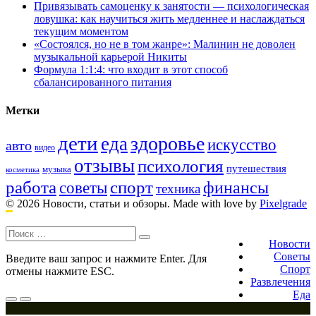
Привязывать самоценку к занятости — психологическая
ловушка: как научиться жить медленнее и наслаждаться
текущим моментом
«Состоялся, но не в том жанре»: Малинин не доволен
музыкальной карьерой Никиты
Формула 1:1:4: что входит в этот способ
сбалансированного питания
Метки
дети
здоровье
еда
искусство
авто
видео
отзывы
психология
путешествия
музыка
косметика
работа
спорт
финансы
советы
техника
© 2026 Новости, статьи и обзоры.
Made with love by
Pixelgrade
Поиск:
Footer
navigation
Новости
Советы
Введите ваш запрос и нажмите Enter. Для
Спорт
отмены нажмите ESC.
Развлечения
Еда
Меню