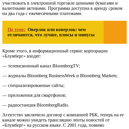
участвовать в электронной торговле ценными бумагами и
валютными активами. Программа доступна в аренду сроком
на два года с ежемесячными платежами.
По теме:
Оверлок или коверлок: чем
отличаются, что лучше, плюсы и минусы
Кроме этого, в информационный сервис корпорации
«Блумберг» входят:
— телевизионный канал BloombergTV;
— журналы Bloomberg BusinessWeek и Bloomberg Markets;
— специализированные сайты;
— приложения для смартфонов;
— радиостанция BloombergRadio.
Агентство заключило договор с компанией РБК, теперь на ее
канале можно увидеть трансляцию ленты новостей от
«Блумберг» на русском языке. С 2001 года, помимо