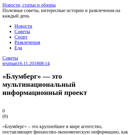
Перейти
Новости, статьи и обзоры
к
Полезные советы, интересные истории и развлечения на
статье
каждый день
Новости
Советы
Спорт
Развлечения
Еда
Советы
textman
16.11.2018
08:14
«Блумберг» — это
мультинациональный
информационный проект
0
(
0
)
«Блумберг» – это крупнейшее в мире агентство,
поставляющее финансово-экономическую информацию, как