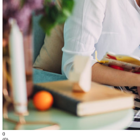
0
(
0
)