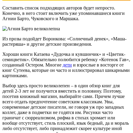
Составить список подходящих авторов будет непросто.
Конечно, в него стоит включить уже упоминавшиеся книги
Агнии Барто, Чуковского и Маршака.
Из прозы подойдет Воронкова: «Солнечный денек», «Маша-
растеряша» и другие детские произведения.
Хороши книги Катаева «Дудочка и кувшинчик» и «Цветик-
семицветик». Обязательно полюбится ребенку «Котенок Гав»,
созданный Остером. Многие
дети
и взрослые в восторге от
книг Сутеева, которые он часто и иллюстрировал шикарными
картинками.
Выбор здесь просто великолепен – в один обзор книг для
детей 2-3 лет не получится вместить и половину. Поэтому,
посетив книжный магазин, выбирайте сами. Причем лучше
всего отдать предпочтение советским классикам. Увы,
современные детские писатели, не говоря уж про западных
коллег, даже в подметки не годятся им. Рисунки часто
граничат с сюрреализмом, рифма в стихах хромает или
вообще отсутствует, стиль плоский, язык бедный, да и мораль
либо отсутствует, либо принадлежит скорее культуре иной