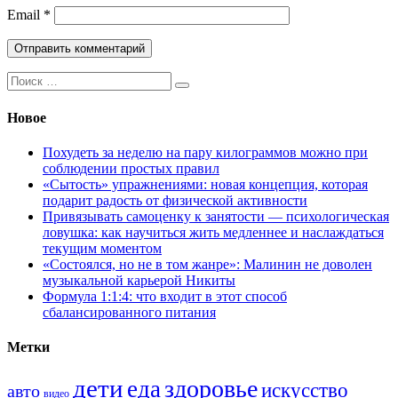
Email
*
Поиск:
Новое
Похудеть за неделю на пару килограммов можно при
соблюдении простых правил
«Сытость» упражнениями: новая концепция, которая
подарит радость от физической активности
Привязывать самоценку к занятости — психологическая
ловушка: как научиться жить медленнее и наслаждаться
текущим моментом
«Состоялся, но не в том жанре»: Малинин не доволен
музыкальной карьерой Никиты
Формула 1:1:4: что входит в этот способ
сбалансированного питания
Метки
дети
здоровье
еда
искусство
авто
видео