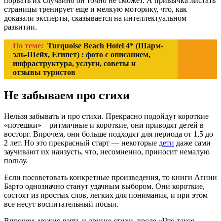
порвать их случайно он точно не сможет. А привычка листать
страницы тренирует еще и мелкую моторику, что, как
доказали эксперты, сказывается на интеллектуальном
развитии.
По теме:
Turquoise Beach Hotel 4* (Шарм-
эль-Шейх, Египет) : фото с описанием,
инфраструктура, услуги, советы и
отзывы туристов
Не забываем про стихи
Нельзя забывать и про стихи. Прекрасно подойдут короткие
«потешки» – ритмичные и короткие, они приводят детей в
восторг. Впрочем, они больше подходят для периода от 1,5 до
2 лет. Но это прекрасный старт — некоторые
дети
даже сами
заучивают их наизусть, что, несомненно, приносит немалую
пользу.
Если посоветовать конкретные произведения, то книги Агнии
Барто однозначно станут удачным выбором. Они короткие,
состоят из простых слов, легких для понимания, и при этом
все несут воспитательный посыл.
Впрочем, можно взять и другие стихи, вроде «Что такое