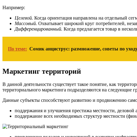
Например:
Целевой.
Когда ориентация направлена на отдельный сегм
Массовый.
Охватывает широкий круг потребителей, незав
Дифференцированный.
Когда предлагается товар в нескол
По теме:
Сомик анциструс: размножение, советы по уходу
Маркетинг территорий
В данной деятельности существует такое понятие, как террит
территориального маркетинга подразделяются на следующие г
Данные субъекты способствуют развитию и продвижению само
поддержания и улучшения престижа местности, деловой 
поддержание всех необходимых структур местности (финан
привлечение вкладов и инвестиций в развитие инфрастр