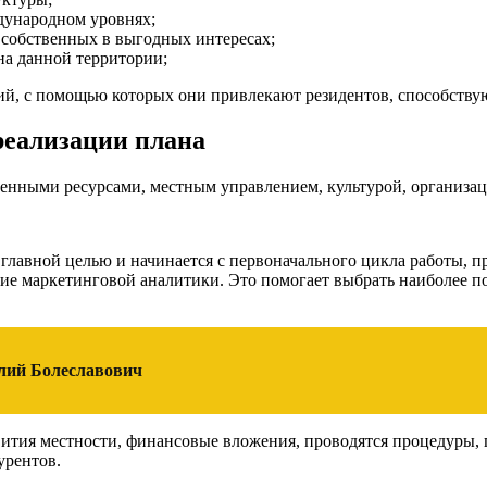
дународном уровнях;
 собственных в выгодных интересах;
на данной территории;
ий, с помощью которых они привлекают резидентов, способству
реализации плана
енными ресурсами, местным управлением, культурой, организа
я главной целью и начинается с первоначального цикла работы,
ние маркетинговой аналитики. Это помогает выбрать наиболее 
олий Болеславович
вития местности, финансовые вложения, проводятся процедуры,
урентов.