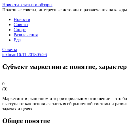
Перейти
Новости, статьи и обзоры
к
Полезные советы, интересные истории и развлечения на кажды
статье
Новости
Советы
Спорт
Развлечения
Еда
Советы
textman
16.11.2018
05:26
Субъект маркетинга: понятие, характе
0
(
0
)
Маркетинг в рыночном и территориальном отношении – это бо
выступают как основная часть всей рыночной системы и разви
задачах и целях.
Общее понятие