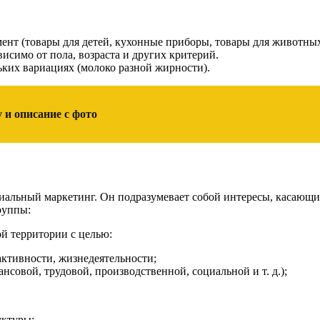
ент (товары для детей, кухонные приборы, товары для животных
исимо от пола, возраста и других критерий.
ьких вариациях (молоко разной жирности).
 и описание с фото
ориальный маркетинг. Он подразумевает собой интересы, касающ
руппы:
й территории с целью:
активности, жизнедеятельности;
совой, трудовой, производственной, социальной и т. д.);
уктуры;