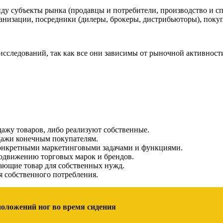
иду субъекты рынка (продавцы и потребители, производство и с
анизации, посредники (дилеры, брокеры, дистрибьюторы), покуп
сследований, так как все они зависимы от рыночной активности
жу товаров, либо реализуют собственные.
ажи конечным покупателям.
 конкретными маркетинговыми задачами и функциями.
одвижению торговых марок и брендов.
ающие товар для собственных нужд.
 собственного потребления.
оложений ног во время сидения