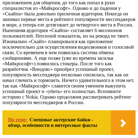
приложением для общения, до того как попал в руки
специалистов из «Майкрософт». Однако и до падения у
«Скайпа» была довольно приличная аудитория. Некогда он
занимал первые места в рейтинге популярности мессенджеров
в мире, а теперь еле дотягивает до четвертого места в России.
Нынешняя аудитория «Скайпа» составляет 6 миллионов
пользователей. Неплохой показатель, но на рекорд не тянет.
Изначально «Скайп» планировался как приложение
исключительно для осуществления видеозвонков и голосовой
связи. Со временем в нем появилась система обмена
сообщениями. А еще позже (уже во времена засилья
«Майкрософт») появились стикеры. После того как
разработчик «Виндовс» приобрел успешный проект,
популярность мессенджера несколько снизилась, так как он
начал глючить и тормозить. Ничего удивительного в этом нет,
так как «Майкрософт» славится своим умением выкупить
успешный проект и «убить» его полностью. Вспомните
историю с Nokia. Однако продолжим рассматривать рейтинг
популярности мессенджеров в России.
По теме:
Смешные актерские байки -
обзор, особенности и интересные факты