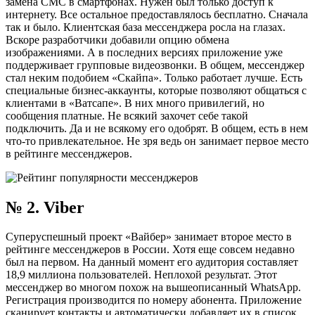
замена СМС в смартфонах. Нужен был только доступ к
интернету. Все остальное предоставлялось бесплатно. Сначала
так и было. Клиентская база мессенджера росла на глазах.
Вскоре разработчики добавили опцию обмена
изображениями. А в последних версиях приложение уже
поддерживает групповые видеозвонки. В общем, мессенджер
стал неким подобием «Скайпа». Только работает лучше. Есть
специальные бизнес-аккаунты, которые позволяют общаться с
клиентами в «Ватсапе». В них много привилегий, но
сообщения платные. Не всякий захочет себе такой
подключить. Да и не всякому его одобрят. В общем, есть в нем
что-то привлекательное. Не зря ведь он занимает первое место
в рейтинге мессенджеров.
№ 2. Viber
Суперуспешный проект «Вайбер» занимает второе место в
рейтинге мессенджеров в России. Хотя еще совсем недавно
был на первом. На данный момент его аудитория составляет
18,9 миллиона пользователей. Неплохой результат. Этот
мессенджер во многом похож на вышеописанный WhatsApp.
Регистрация производится по номеру абонента. Приложение
сканирует контакты и автоматически добавляет их в список