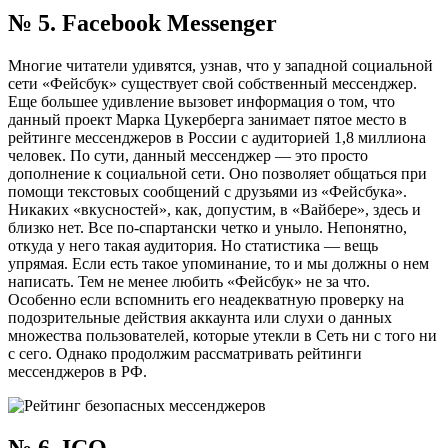
№ 5. Facebook Messenger
Многие читатели удивятся, узнав, что у западной социальной
сети «Фейсбук» существует свой собственный мессенджер.
Еще большее удивление вызовет информация о том, что
данный проект Марка Цукерберга занимает пятое место в
рейтинге мессенджеров в России с аудиторией 1,8 миллиона
человек. По сути, данный мессенджер — это просто
дополнение к социальной сети. Оно позволяет общаться при
помощи текстовых сообщений с друзьями из «Фейсбука».
Никаких «вкусностей», как, допустим, в «Вайбере», здесь и
близко нет. Все по-спартански четко и уныло. Непонятно,
откуда у него такая аудитория. Но статистика — вещь
упрямая. Если есть такое упоминание, то и мы должны о нем
написать. Тем не менее любить «Фейсбук» не за что.
Особенно если вспомнить его неадекватную проверку на
подозрительные действия аккаунта или слухи о данных
множества пользователей, которые утекли в Сеть ни с того ни
с сего. Однако продолжим рассматривать рейтинги
мессенджеров в РФ.
№ 6. ICQ