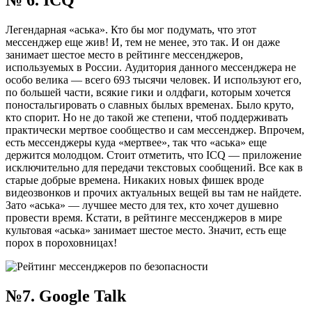
Легендарная «аська». Кто бы мог подумать, что этот
мессенджер еще жив! И, тем не менее, это так. И он даже
занимает шестое место в рейтинге мессенджеров,
используемых в России. Аудитория данного мессенджера не
особо велика — всего 693 тысячи человек. И используют его,
по большей части, всякие гики и олдфаги, которым хочется
поностальгировать о славных былых временах. Было круто,
кто спорит. Но не до такой же степени, чтоб поддерживать
практически мертвое сообщество и сам мессенджер. Впрочем,
есть мессенджеры куда «мертвее», так что «аська» еще
держится молодцом. Стоит отметить, что ICQ — приложение
исключительно для передачи текстовых сообщений. Все как в
старые добрые времена. Никаких новых фишек вроде
видеозвонков и прочих актуальных вещей вы там не найдете.
Зато «аська» — лучшее место для тех, кто хочет душевно
провести время. Кстати, в рейтинге мессенджеров в мире
культовая «аська» занимает шестое место. Значит, есть еще
порох в пороховницах!
№7. Google Talk