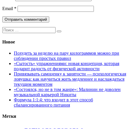
Email
*
Поиск:
Новое
Похудеть за неделю на пару килограммов можно при
соблюдении простых правил
«Сытость» упражнениями: новая концепция, которая
подарит радость от физической активности
Привязывать самоценку к занятости — психологическая
ловушка: как научиться жить медленнее и наслаждаться
текущим моментом
«Состоялся, но не в том жанре»: Малинин не доволен
музыкальной карьерой Никиты
Формула 1:1:4: что входит в этот способ
сбалансированного питания
Метки