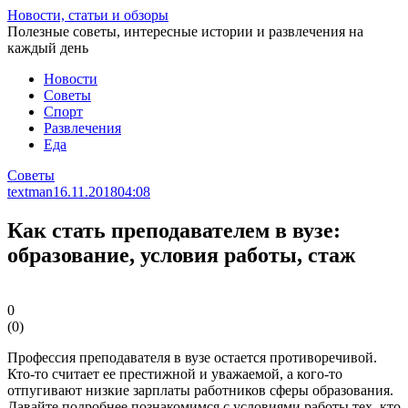
Перейти
Новости, статьи и обзоры
к
Полезные советы, интересные истории и развлечения на
статье
каждый день
Новости
Советы
Спорт
Развлечения
Еда
Советы
textman
16.11.2018
04:08
Как стать преподавателем в вузе:
образование, условия работы, стаж
0
(
0
)
Профессия преподавателя в вузе остается противоречивой.
Кто-то считает ее престижной и уважаемой, а кого-то
отпугивают низкие зарплаты работников сферы образования.
Давайте подробнее познакомимся с условиями работы тех, кто