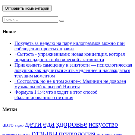
Поиск:
Новое
Похудеть за неделю на пару килограммов можно при
соблюдении простых правил
«Сытость» упражнениями: новая концепция, которая
подарит радость от физической активности
Привязывать самоценку к занятости — психологическая
ловушка: как научиться жить медленнее и наслаждаться
текущим моментом
«Состоялся, но не в том жанре»: Малинин не доволен
музыкальной карьерой Никиты
Формула 1:1:4: что входит в этот способ
сбалансированного питания
Метки
дети
здоровье
еда
искусство
авто
видео
отзывы
психология
путешествия
музыка
косметика