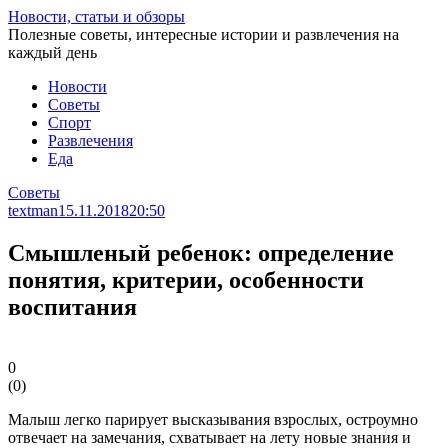
Перейти
Новости, статьи и обзоры
к
Полезные советы, интересные истории и развлечения на
статье
каждый день
Новости
Советы
Спорт
Развлечения
Еда
Советы
textman
15.11.2018
20:50
Смышленый ребенок: определение
понятия, критерии, особенности
воспитания
0
(
0
)
Малыш легко парирует высказывания взрослых, остроумно
отвечает на замечания, схватывает на лету новые знания и