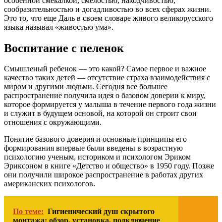
особенной смекалкой, смелостью, находчивостью,
сообразительностью и догадливостью во всех сферах жизни.
Это то, что еще Даль в своем словаре живого великорусского
языка называл «живостью ума».
Воспитание с пеленок
Смышленый ребенок — это какой? Самое первое и важное
качество таких детей — отсутствие страха взаимодействия с
миром и другими людьми. Сегодня все большее
распространение получила идея о базовом доверии к миру,
которое формируется у малыша в течение первого года жизни
и служит в будущем основой, на которой он строит свои
отношения с окружающими.
Понятие базового доверия и основные принципы его
формирования впервые были введены в возрастную
психологию ученым, историком и психологом Эриком
Эриксоном в книге «Детство и общество» в 1950 году. Позже
они получили широкое распространение в работах других
американских психологов.
По теме:
Гигиенический душ скрытого
монтажа: обзор, установка, подключение