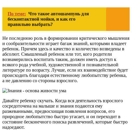
По теме:
Что такое автошампунь для
бесконтактной мойки, и как его
правильно выбрать?
Не последнюю роль в формировании критического мышления
и сообразительности играет багаж знаний, которыми владеет
ребенок. Причем здесь и качество и количество возведены в
абсолют. Смышленый ребенок или тот, кого родители
вознамерились воспитать таким, должен иметь доступ к
всякого рода учебной, художественной и познавательной
литературе по возрасту. Лучше, если их взаимодействие будет
происходить благодаря естественному любопытству ребенка,
а не давлению со стороны взрослого.
Давайте ребенку скучать. Когда вся деятельность взрослого
сосредоточена на малыше и знания подаются ему
разжеванными, предвосхищая появления вопросов, его
природное любопытство быстро угасает, и он переходит в
состояние бесконечного поиска развлечений, которые быстро
надоедают.