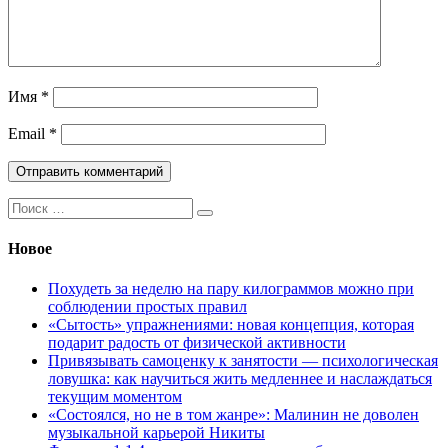
Имя
*
Email
*
Поиск:
Новое
Похудеть за неделю на пару килограммов можно при
соблюдении простых правил
«Сытость» упражнениями: новая концепция, которая
подарит радость от физической активности
Привязывать самоценку к занятости — психологическая
ловушка: как научиться жить медленнее и наслаждаться
текущим моментом
«Состоялся, но не в том жанре»: Малинин не доволен
музыкальной карьерой Никиты