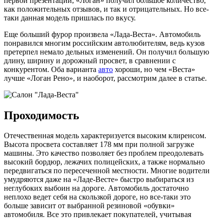
первой презентации, «Логан» получил большое количество,
как положительных отзывов, и так и отрицательных. Но все-
таки данная модель пришлась по вкусу.
Еще больший фурор произвела «Лада-Веста». Автомобиль
понравился многим российским автолюбителям, ведь кузов
претерпел немало дельных изменений. Он получил большую
длину, ширину и дорожный просвет, в сравнении с
конкурентом. Оба варианта
авто
хороши, но чем «Веста»
лучше «Логан Рено», и наоборот, рассмотрим далее в статье.
Проходимость
Отечественная модель характеризуется высоким клиренсом.
Высота просвета составляет 178 мм при полной загрузке
машины. Это качество позволяет без проблем преодолевать
высокий бордюр, лежачих полицейских, а также нормально
передвигаться по пересеченной местности. Многие водители
умудряются даже на «Ладе-Весте» быстро выбираться из
неглубоких выбоин на дороге. Автомобиль достаточно
неплохо ведет себя на скользкой дороге, но все-таки это
больше зависит от выбранной резиновой «обувки»
автомобиля. Все это привлекает покупателей, учитывая