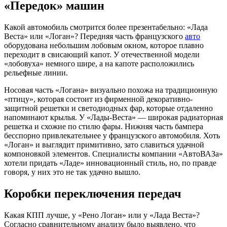
«Передок» машин
Какой автомобиль смотрится более презентабельно: «Лада
Веста» или «Логан»? Передняя часть французского
авто
оборудована небольшим лобовым окном, которое плавно
переходит в свисающий капот. У отечественной модели
«лобовуха» немного шире, а на капоте расположились
рельефные линии.
Носовая часть «Логана» визуально похожа на традиционную
«птицу», которая состоит из фирменной декоративно-
защитной решетки и светодиодных фар, которые отдаленно
напоминают крылья. У «Лады-Веста» — широкая радиаторная
решетка и схожие по стилю фары. Нижняя часть бампера
бесспорно привлекательнее у французского автомобиля. Хоть
«Логан» и выглядит примитивно, зато славиться удачной
компоновкой элементов. Специалисты компании «АвтоВАЗа»
хотели придать «Ладе» инновационный стиль, но, по правде
говоря, у них это не так удачно вышло.
Коробки переключения передач
Какая КПП лучше, у «Рено Логан» или у «Лада Веста»?
Согласно сравнительному анализу было выявлено, что