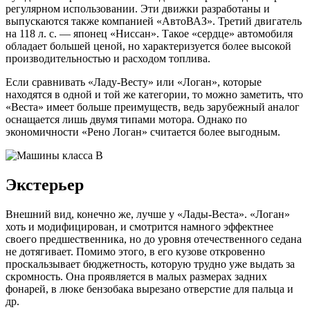
регулярном использовании. Эти движки разработаны и
выпускаются также компанией «АвтоВАЗ». Третий двигатель
на 118 л. с. — японец «Ниссан». Такое «сердце» автомобиля
обладает большей ценой, но характеризуется более высокой
производительностью и расходом топлива.
Если сравнивать «Ладу-Весту» или «Логан», которые
находятся в одной и той же категории, то можно заметить, что
«Веста» имеет больше преимуществ, ведь зарубежный аналог
оснащается лишь двумя типами мотора. Однако по
экономичности «Рено Логан» считается более выгодным.
Экстерьер
Внешний вид, конечно же, лучше у «Лады-Веста». «Логан»
хоть и модифицирован, и смотрится намного эффектнее
своего предшественника, но до уровня отечественного седана
не дотягивает. Помимо этого, в его кузове откровенно
проскальзывает бюджетность, которую трудно уже выдать за
скромность. Она проявляется в малых размерах задних
фонарей, в люке бензобака вырезано отверстие для пальца и
др.