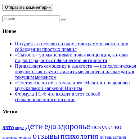
Поиск:
Новое
Похудеть за неделю на пару килограммов можно при
соблюдении простых правил
«Сытость» упражнениями: новая концепция, которая
подарит радость от физической активности
Привязывать самоценку к занятости — психологическая
ловушка: как научиться жить медленнее и наслаждаться
текущим моментом
«Состоялся, но не в том жанре»: Малинин не доволен
музыкальной карьерой Никиты
Формула 1:1:4: что входит в этот способ
сбалансированного питания
Метки
дети
здоровье
еда
искусство
авто
видео
отзывы
психология
путешествия
музыка
косметика