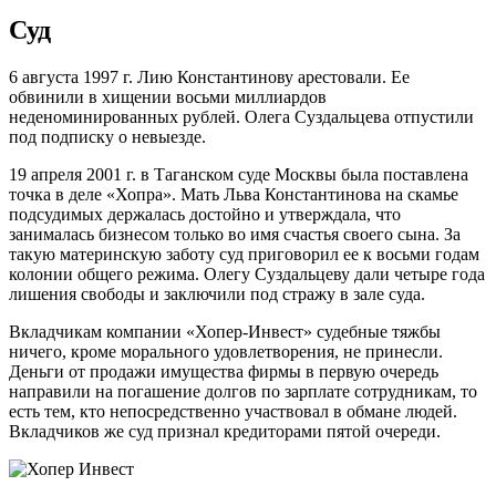
Суд
6 августа 1997 г. Лию Константинову арестовали. Ее
обвинили в хищении восьми миллиардов
неденоминированных рублей. Олега Суздальцева отпустили
под подписку о невыезде.
19 апреля 2001 г. в Таганском суде Москвы была поставлена
точка в деле «Хопра». Мать Льва Константинова на скамье
подсудимых держалась достойно и утверждала, что
занималась бизнесом только во имя счастья своего сына. За
такую материнскую заботу суд приговорил ее к восьми годам
колонии общего режима. Олегу Суздальцеву дали четыре года
лишения свободы и заключили под стражу в зале суда.
Вкладчикам компании «Хопер-Инвест» судебные тяжбы
ничего, кроме морального удовлетворения, не принесли.
Деньги от продажи имущества фирмы в первую очередь
направили на погашение долгов по зарплате сотрудникам, то
есть тем, кто непосредственно участвовал в обмане людей.
Вкладчиков же суд признал кредиторами пятой очереди.