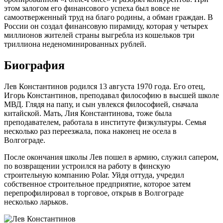
этом залогом его финансового успеха был вовсе не
самоотверженный труд на благо родины, а обман граждан. В
России он создал финансовую пирамиду, которая у четырех
миллионов жителей страны выгребла из кошельков три
триллиона неденоминированных рублей.
Биография
Лев Константинов родился 13 августа 1970 года. Его отец,
Игорь Константинов, преподавал философию в высшей школе
МВД. Глядя на папу, и сын увлекся философией, сначала
китайской. Мать, Лия Константинова, тоже была
преподавателем, работала в институте физкультуры. Семья
несколько раз переезжала, пока наконец не осела в
Волгограде.
После окончания школы Лев пошел в армию, служил сапером,
по возвращении устроился на работу в финскую
строительную компанию Polar. Уйдя оттуда, учредил
собственное строительное предприятие, которое затем
перепрофилировал в торговое, открыв в Волгограде
несколько ларьков.