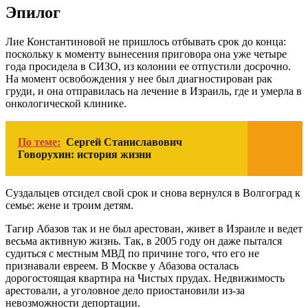
Эпилог
Лие Константиновой не пришлось отбывать срок до конца:
поскольку к моменту вынесения приговора она уже четыре
года просидела в СИЗО, из колонии ее отпустили досрочно.
На момент освобождения у нее был диагностирован рак
груди, и она отправилась на лечение в Израиль, где и умерла в
онкологической клинике.
По теме:
Сергей Станиславович
Говорухин: история жизни
Суздальцев отсидел свой срок и снова вернулся в Волгоград к
семье: жене и троим детям.
Тагир Абазов так и не был арестован, живет в Израиле и ведет
весьма активную жизнь. Так, в 2005 году он даже пытался
судиться с местным МВД по причине того, что его не
признавали евреем. В Москве у Абазова осталась
дорогостоящая квартира на Чистых прудах. Недвижимость
арестовали, а уголовное дело приостановили из-за
невозможности депортации.