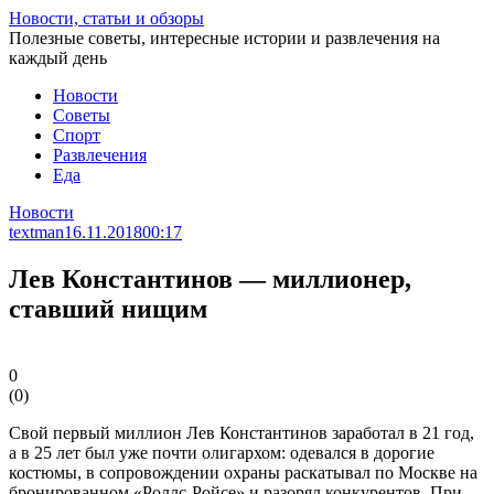
Перейти
Новости, статьи и обзоры
к
Полезные советы, интересные истории и развлечения на
статье
каждый день
Новости
Советы
Спорт
Развлечения
Еда
Новости
textman
16.11.2018
00:17
Лев Константинов — миллионер,
ставший нищим
0
(
0
)
Свой первый миллион Лев Константинов заработал в 21 год,
а в 25 лет был уже почти олигархом: одевался в дорогие
костюмы, в сопровождении охраны раскатывал по Москве на
бронированном «Роллс-Ройсе» и разорял конкурентов. При