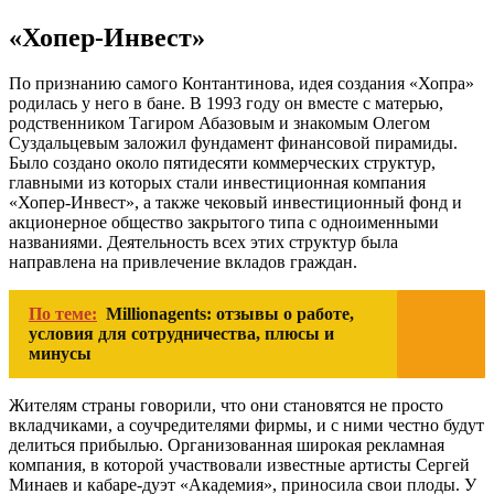
«Хопер-Инвест»
По признанию самого Контантинова, идея создания «Хопра»
родилась у него в бане. В 1993 году он вместе с матерью,
родственником Тагиром Абазовым и знакомым Олегом
Суздальцевым заложил фундамент финансовой пирамиды.
Было создано около пятидесяти коммерческих структур,
главными из которых стали инвестиционная компания
«Хопер-Инвест», а также чековый инвестиционный фонд и
акционерное общество закрытого типа с одноименными
названиями. Деятельность всех этих структур была
направлена на привлечение вкладов граждан.
По теме:
Millionagents: отзывы о работе,
условия для сотрудничества, плюсы и
минусы
Жителям страны говорили, что они становятся не просто
вкладчиками, а соучредителями фирмы, и с ними честно будут
делиться прибылью. Организованная широкая рекламная
компания, в которой участвовали известные артисты Сергей
Минаев и кабаре-дуэт «Академия», приносила свои плоды. У