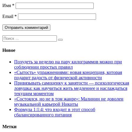
Имя
*
Email
*
Поиск:
Новое
Похудеть за неделю на пару килограммов можно при
соблюдении простых правил
«Сытость» упражнениями: новая концепция, которая
подарит радость от физической активности
Привязывать самоценку к занятости — психологическая
ловушка: как научиться жить медленнее и наслаждаться
текущим моментом
«Состоялся, но не в том жанре»: Малинин не доволен
музыкальной карьерой Никиты
Формула 1:1:4: что входит в этот способ
сбалансированного питания
Метки