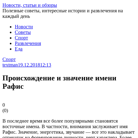
Перейти
Новости, статьи и обзоры
к
Полезные советы, интересные истории и развлечения на
статье
каждый день
Новости
Советы
Спорт
Развлечения
Еда
Спорт
textman
19.12.2018
12:13
Происхождение и значение имени
Рафис
0
(
0
)
В последнее время все более популярными становятся
восточные имена. В частности, внимания заслуживает имя
Рафис. Значение, энергетика, звучание — все это накладывает
отпечаток на формирование личности, черт характера. Более