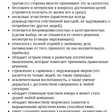
тратам (со стороны многие принимают это за скупость);
беспокоен и нетерпелив в вопросах достижения целей
(стремится получить от жизни все и сразу);
несколько эгоистичен (практически всегда
руководствуется собственной выгодой, не задумываясь о
потребностях других людей);
отличается бескомпромиссностью и категоричностью
(сделав выбор, он не откажется от своего решения,
несмотря на уговоры окружающих);
относится с полной отдачей у любимому делу
(независимо от того, приносит ли она внушительную
прибыль);
обладает острым умом и развитым логическим
мышлением, которые помогают принимать правильные
решения;
стремление к гармонии с окружающим миром (это
касается не только людей, но также природы);
исключительная воспитанность, а также умение
держаться с достоинством совершенно в любой
ситуации;
обладает отменным чувством юмора и может стать
душой любой компании;
обладает множеством творческих талантов и
выраженными артистическими способностями;
умеет сохранять внешнее хладнокровие, независимо от