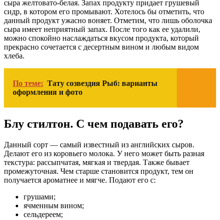
сыра желтовато-белая. Запах продукту придает грушевый
сидр, в котором его промывают. Хотелось бы отметить, что
данный продукт ужасно воняет. Отметим, что лишь оболочка
сыра имеет неприятный запах. После того как ее удалили,
можно спокойно наслаждаться вкусом продукта, который
прекрасно сочетается с десертным вином и любым видом
хлеба.
По теме:
Тату созвездия Рыб: варианты
оформления и фото
Блу стилтон. С чем подавать его?
Данный сорт — самый известный из английских сыров.
Делают его из коровьего молока. У него может быть разная
текстура: рассыпчатая, мягкая и твердая. Также бывает
промежуточная. Чем старше становится продукт, тем он
получается ароматнее и мягче. Подают его с:
грушами;
ячменным вином;
сельдереем;