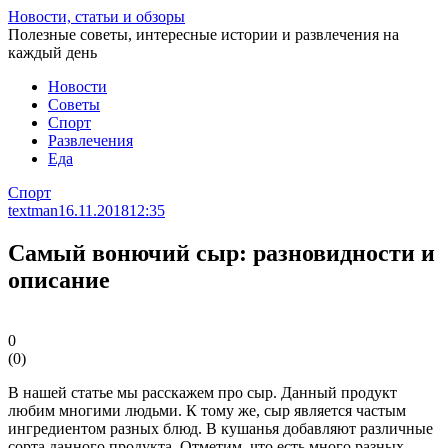
Перейти
Новости, статьи и обзоры
к
Полезные советы, интересные истории и развлечения на
статье
каждый день
Новости
Советы
Спорт
Развлечения
Еда
Спорт
textman
16.11.2018
12:35
Самый вонючий сыр: разновидности и
описание
0
(
0
)
В нашей статье мы расскажем про сыр. Данный продукт
любим многими людьми. К тому же, сыр является частым
ингредиентом разных блюд. В кушанья добавляют различные
сорта данного продукта. Отметим, что есть много разных