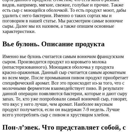
видов, например, мягкие, свежие, голубые и прочие. Также
есть сыр с моющейся оболочкой. То есть продукт моют, дабы
удалить с него бактерии. Именно о таких сортах мы и
поговорим в нашей статье. Мы рассмотрим самые вонючие
сыры. Далее мы их назовем, а также опишем основные
характеристики.
Вье булонь. Описание продукта
Именно вье булонь считается самым вонючим французским
сыром. Производится продукт из коровьего молока
(непастеризованного). Моющаяся оболочка у продукта
красно-оражневая. Данный сыр считается самым ароматным
во всем мире. После промывания пивом продукт приобретает
специфический аромат. Все это происходит из-за того, что с
молочными ферментом взаимодействует пиво. В результате
данной операции появляются бактерии, которые и дают сыру
запах. Те, кто уже попробовали самый вонючий сыр, говорят,
что вкус у него лучше, чем аромат. Наиболее вкусным
продукт получается, если он выдержан 7-9 недель. Лучше
всего употреблять сыр с пивом и хрустящим хлебом.
Пон-л’эвек. Что представляет собой, с