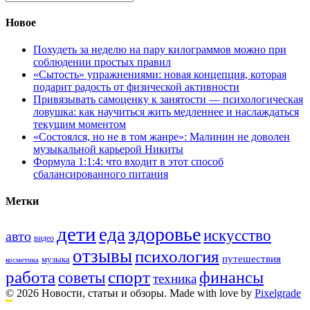
Новое
Похудеть за неделю на пару килограммов можно при
соблюдении простых правил
«Сытость» упражнениями: новая концепция, которая
подарит радость от физической активности
Привязывать самоценку к занятости — психологическая
ловушка: как научиться жить медленнее и наслаждаться
текущим моментом
«Состоялся, но не в том жанре»: Малинин не доволен
музыкальной карьерой Никиты
Формула 1:1:4: что входит в этот способ
сбалансированного питания
Метки
дети
здоровье
еда
искусство
авто
видео
отзывы
психология
путешествия
музыка
косметика
работа
спорт
финансы
советы
техника
© 2026 Новости, статьи и обзоры.
Made with love by
Pixelgrade