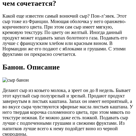
чем сочетается?
Какой еще известен самый вонючий сыр? Пон-л’эвек. Этот
сыр тоже из Франции. Моющая оболочка у него оранжево-
коричневого цвета. При этом сам сыр имеет мягкую,
кремовую текстуру. По цвету он желтый. Иногда данный
продукт может издавать запах болотного газа. Подавать его
лучше с французским хлебом или красным вином. В
Нормандии же его подают с яблоками и грушами. С этими
фруктами он прекрасно сочетается.
Банон. Описание
Делают сыр из козьего молока, а зреет он до 8 недель. Бывает
этот круглый сыр полузрелый и зрелый. Продают продукт
завернутым в листьях каштана. Запах он имеет неприятный, а
во вкусе сыра чувствуются эфирные масла листьев каштана. У
него твердая корочка соломенного цвета, при этом мякоть по
текстуре нежная. Ее можно даже есть ложкой. Подавать сыр
лучше с подпеченными грушами и свежими фруктами. Из
напитков лучше всего к нему подойдет вино из черной
смородины.