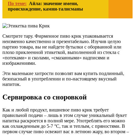
По теме:
Айла: значение имени,
происхождение, камни-талисманы
Смотрите тару. Фирменное пиво крик упаковывается
неизменно качественно и презентабельно. Изучив целую
партию товара, вы не найдете бутылки с оборванной или
плохо приклеенной этикеткой, выполненной из стекла с
«потеками» и сколами, «смазанными» надписями и
изображениями.
Эти маленькие хитрости позволят вам купить подлинный,
безопасный в употреблении и по-настоящему вкусный
напиток.
Сервировка со сноровкой
Как и любой продукт, вишневое пиво крик требует
правильной подачи – лишь в этом случае уникальный букет
напитка раскроется в полной мере. Употреблять его можно
как охлажденным до 5-7 °С, так и теплым, с пряностями. В
первом случае пиво освежит вас в летнюю жару, во втором –