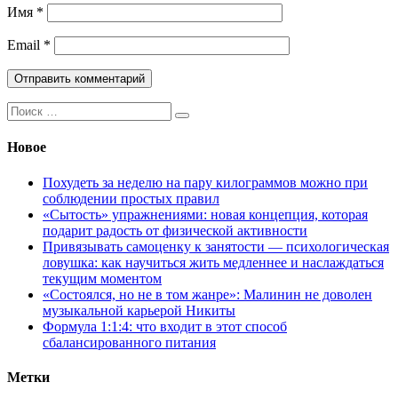
Имя
*
Email
*
Поиск:
Новое
Похудеть за неделю на пару килограммов можно при
соблюдении простых правил
«Сытость» упражнениями: новая концепция, которая
подарит радость от физической активности
Привязывать самоценку к занятости — психологическая
ловушка: как научиться жить медленнее и наслаждаться
текущим моментом
«Состоялся, но не в том жанре»: Малинин не доволен
музыкальной карьерой Никиты
Формула 1:1:4: что входит в этот способ
сбалансированного питания
Метки