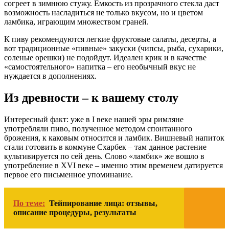
согреет в зимнюю стужу. Емкость из прозрачного стекла даст
возможность насладиться не только вкусом, но и цветом
ламбика, играющим множеством граней.
К пиву рекомендуются легкие фруктовые салаты, десерты, а
вот традиционные «пивные» закуски (чипсы, рыба, сухарики,
соленые орешки) не подойдут. Идеален крик и в качестве
«самостоятельного» напитка – его необычный вкус не
нуждается в дополнениях.
Из древности – к вашему столу
Интересный факт: уже в I веке нашей эры римляне
употребляли пиво, полученное методом спонтанного
брожения, к каковым относится и ламбик. Вишневый напиток
стали готовить в коммуне Схарбек – там данное растение
культивируется по сей день. Слово «ламбик» же вошло в
употребление в XVI веке – именно этим временем датируется
первое его письменное упоминание.
По теме:
Тейпирование лица: отзывы,
описание процедуры, результаты