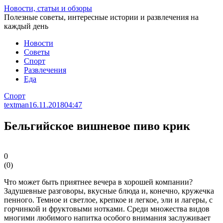
Перейти
Новости, статьи и обзоры
к
Полезные советы, интересные истории и развлечения на
статье
каждый день
Новости
Советы
Спорт
Развлечения
Еда
Спорт
textman
16.11.2018
04:47
Бельгийское вишневое пиво крик
0
(
0
)
Что может быть приятнее вечера в хорошей компании?
Задушевные разговоры, вкусные блюда и, конечно, кружечка
пенного. Темное и светлое, крепкое и легкое, эли и лагеры, с
горчинкой и фруктовыми нотками. Среди множества видов
многими любимого напитка особого внимания заслуживает