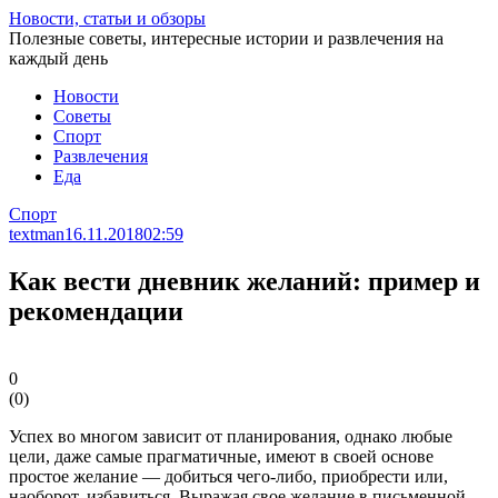
Перейти
Новости, статьи и обзоры
к
Полезные советы, интересные истории и развлечения на
статье
каждый день
Новости
Советы
Спорт
Развлечения
Еда
Спорт
textman
16.11.2018
02:59
Как вести дневник желаний: пример и
рекомендации
0
(
0
)
Успех во многом зависит от планирования, однако любые
цели, даже самые прагматичные, имеют в своей основе
простое желание — добиться чего-либо, приобрести или,
наоборот, избавиться. Выражая свое желание в письменной