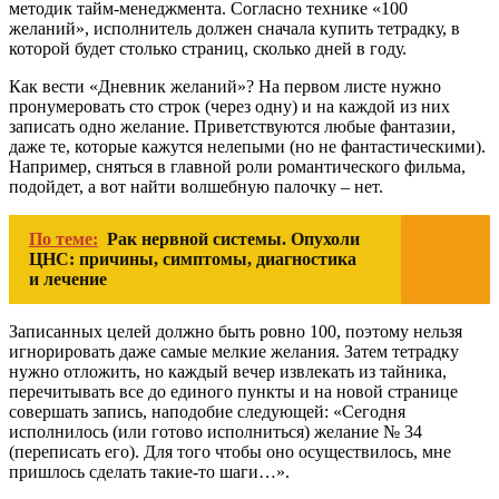
методик тайм-менеджмента. Согласно технике «100
желаний», исполнитель должен сначала купить тетрадку, в
которой будет столько страниц, сколько дней в году.
Как вести «Дневник желаний»? На первом листе нужно
пронумеровать сто строк (через одну) и на каждой из них
записать одно желание. Приветствуются любые фантазии,
даже те, которые кажутся нелепыми (но не фантастическими).
Например, сняться в главной роли романтического фильма,
подойдет, а вот найти волшебную палочку – нет.
По теме:
Рак нервной системы. Опухоли
ЦНС: причины, симптомы, диагностика
и лечение
Записанных целей должно быть ровно 100, поэтому нельзя
игнорировать даже самые мелкие желания. Затем тетрадку
нужно отложить, но каждый вечер извлекать из тайника,
перечитывать все до единого пункты и на новой странице
совершать запись, наподобие следующей: «Сегодня
исполнилось (или готово исполниться) желание № 34
(переписать его). Для того чтобы оно осуществилось, мне
пришлось сделать такие-то шаги…».