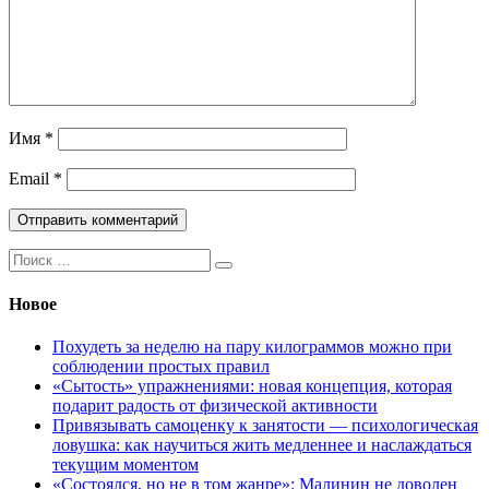
Имя
*
Email
*
Поиск:
Новое
Похудеть за неделю на пару килограммов можно при
соблюдении простых правил
«Сытость» упражнениями: новая концепция, которая
подарит радость от физической активности
Привязывать самоценку к занятости — психологическая
ловушка: как научиться жить медленнее и наслаждаться
текущим моментом
«Состоялся, но не в том жанре»: Малинин не доволен