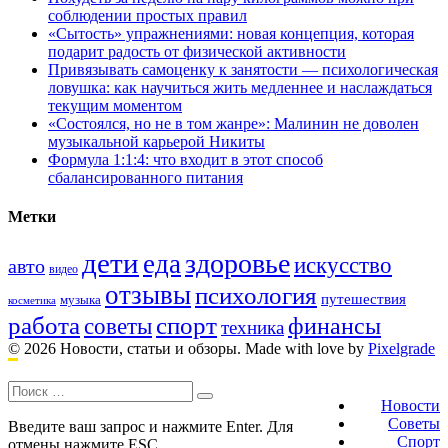
соблюдении простых правил
«Сытость» упражнениями: новая концепция, которая
подарит радость от физической активности
Привязывать самоценку к занятости — психологическая
ловушка: как научиться жить медленнее и наслаждаться
текущим моментом
«Состоялся, но не в том жанре»: Малинин не доволен
музыкальной карьерой Никиты
Формула 1:1:4: что входит в этот способ
сбалансированного питания
Метки
дети
здоровье
еда
искусство
авто
видео
отзывы
психология
путешествия
музыка
косметика
работа
спорт
финансы
советы
техника
© 2026 Новости, статьи и обзоры.
Made with love by
Pixelgrade
Поиск:
Footer
navigation
Новости
Советы
Введите ваш запрос и нажмите Enter. Для
Спорт
отмены нажмите ESC.