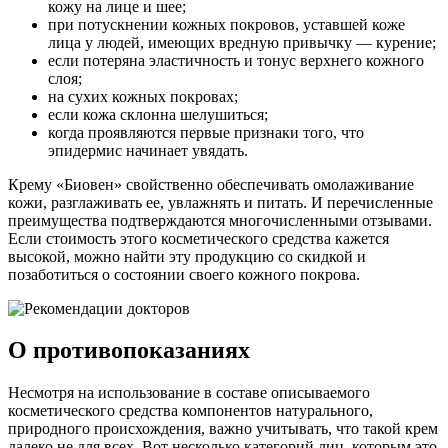
кожу на лице и шее;
при потускнении кожных покровов, уставшей коже
лица у людей, имеющих вредную привычку — курение;
если потеряна эластичность и тонус верхнего кожного
слоя;
на сухих кожных покровах;
если кожа склонна шелушиться;
когда проявляются первые признаки того, что
эпидермис начинает увядать.
Крему «Биовен» свойственно обеспечивать омолаживание
кожи, разглаживать ее, увлажнять и питать. И перечисленные
преимущества подтверждаются многочисленными отзывами.
Если стоимость этого косметического средства кажется
высокой, можно найти эту продукцию со скидкой и
позаботиться о состоянии своего кожного покрова.
О противопоказаниях
Несмотря на использование в составе описываемого
косметического средства компонентов натурального,
природного происхождения, важно учитывать, что такой крем
далеко не для всех. Вот несколько категорий лиц, которым это