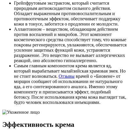
Грейпфрутовым экстрактом, который считается
природным антиоксидантом сильного действия.
Обладает выраженным противовоспалительным и
противоотечным эффектом, обеспечивает поддержку
кожи в тонусе, заботится о продлении ее молодости.
Аллантоином – веществом, обладающим действием
против воспалений и микробов. Этот компонент
косметического средства способствует тому, что кожные
покровы регенерируются, увлажняются, обеспечивается
усиление защитных функций кожи, устраняется
раздражение. Это вещество не вызывает аллергических
реакций, оно абсолютно гипоаллергенно.
Самым главным компонентом крема является яд,
который вырабатывает малайзийская храмовая змея. Но
не стоит волноваться.
Отзывы
врачей о «Биовене» от
морщин сообщают об использовании не натурального
яда, а его синтезированного аналога. Именно этому
компоненту и приписывается эффект, подобный
ботоксу. После использования крема кожа выглядит так,
будто человек воспользовался инъекциями.
Эффективность крема