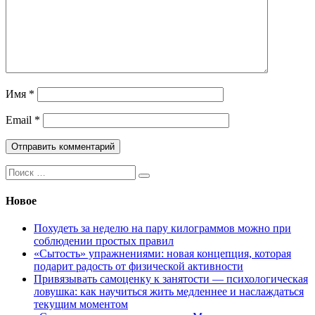
Имя
*
Email
*
Поиск:
Новое
Похудеть за неделю на пару килограммов можно при
соблюдении простых правил
«Сытость» упражнениями: новая концепция, которая
подарит радость от физической активности
Привязывать самоценку к занятости — психологическая
ловушка: как научиться жить медленнее и наслаждаться
текущим моментом