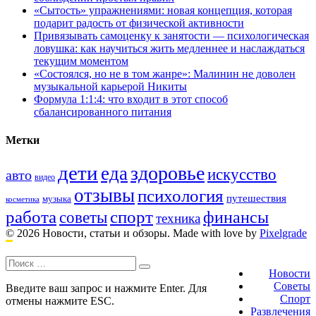
«Сытость» упражнениями: новая концепция, которая
подарит радость от физической активности
Привязывать самоценку к занятости — психологическая
ловушка: как научиться жить медленнее и наслаждаться
текущим моментом
«Состоялся, но не в том жанре»: Малинин не доволен
музыкальной карьерой Никиты
Формула 1:1:4: что входит в этот способ
сбалансированного питания
Метки
дети
здоровье
еда
искусство
авто
видео
отзывы
психология
путешествия
музыка
косметика
работа
спорт
финансы
советы
техника
© 2026 Новости, статьи и обзоры.
Made with love by
Pixelgrade
Поиск:
Footer
navigation
Новости
Советы
Введите ваш запрос и нажмите Enter. Для
Спорт
отмены нажмите ESC.
Развлечения