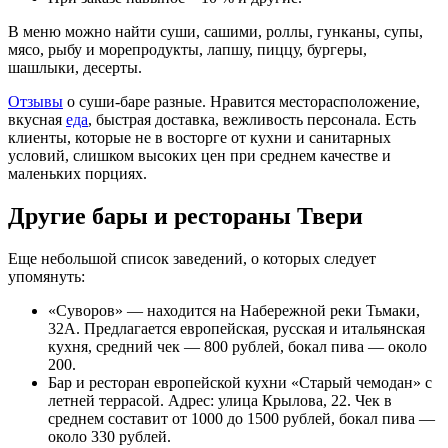
В меню можно найти суши, сашими, роллы, гунканы, супы,
мясо, рыбу и морепродукты, лапшу, пиццу, бургеры,
шашлыки, десерты.
Отзывы
о суши-баре разные. Нравится месторасположение,
вкусная
еда
, быстрая доставка, вежливость персонала. Есть
клиенты, которые не в восторге от кухни и санитарных
условий, слишком высоких цен при среднем качестве и
маленьких порциях.
Другие бары и рестораны Твери
Еще небольшой список заведений, о которых следует
упомянуть:
«Суворов» — находится на Набережной реки Тьмаки,
32А. Предлагается европейская, русская и итальянская
кухня, средний чек — 800 рублей, бокал пива — около
200.
Бар и ресторан европейской кухни «Старый чемодан» с
летней террасой. Адрес: улица Крылова, 22. Чек в
среднем составит от 1000 до 1500 рублей, бокал пива —
около 330 рублей.