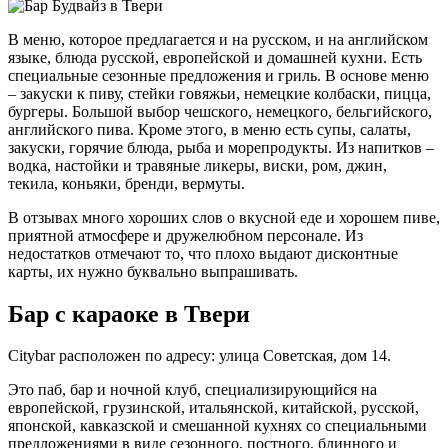
В меню, которое предлагается и на русском, и на английском
языке, блюда русской, европейской и домашней кухни. Есть
специальные сезонные предложения и гриль. В основе меню
– закуски к пиву, стейки говяжьи, немецкие колбаски, пицца,
бургеры. Большой выбор чешского, немецкого, бельгийского,
английского пива. Кроме этого, в меню есть супы, салаты,
закуски, горячие блюда, рыба и морепродукты. Из напитков –
водка, настойки и травяные ликеры, виски, ром, джин,
текила, коньяки, бренди, вермуты.
В отзывах много хороших слов о вкусной еде и хорошем пиве,
приятной атмосфере и дружелюбном персонале. Из
недостатков отмечают то, что плохо выдают дисконтные
карты, их нужно буквально выпрашивать.
Бар с караоке в Твери
Citybar расположен по адресу: улица Советская, дом 14.
Это паб, бар и ночной клуб, специализирующийся на
европейской, грузинской, итальянской, китайской, русской,
японской, кавказской и смешанной кухнях со специальными
предложениями в виде сезонного, постного, блинного и