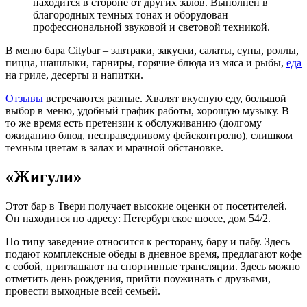
находится в стороне от других залов. Выполнен в
благородных темных тонах и оборудован
профессиональной звуковой и световой техникой.
В меню бара Citybar – завтраки, закуски, салаты, супы, роллы,
пицца, шашлыки, гарниры, горячие блюда из мяса и рыбы,
еда
на гриле, десерты и напитки.
Отзывы
встречаются разные. Хвалят вкусную еду, большой
выбор в меню, удобный график работы, хорошую музыку. В
то же время есть претензии к обслуживанию (долгому
ожиданию блюд, несправедливому фейсконтролю), слишком
темным цветам в залах и мрачной обстановке.
«Жигули»
Этот бар в Твери получает высокие оценки от посетителей.
Он находится по адресу: Петербургское шоссе, дом 54/2.
По типу заведение относится к ресторану, бару и пабу. Здесь
подают комплексные обеды в дневное время, предлагают кофе
с собой, приглашают на спортивные трансляции. Здесь можно
отметить день рождения, прийти поужинать с друзьями,
провести выходные всей семьей.