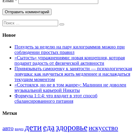
Email
*
Поиск:
Новое
Похудеть за неделю на пару килограммов можно при
соблюдении простых правил
«Сытость» упражнениями: новая концепция, которая
подарит радость от физической активности
Привязывать самоценку к занятости — психологическая
ловушка: как научиться жить медленнее и наслаждаться
текущим моментом
«Состоялся, но не в том жанре»: Малинин не доволен
музыкальной карьерой Никиты
Формула 1:1:4: что входит в этот способ
сбалансированного питания
Метки
дети
здоровье
еда
искусство
авто
видео