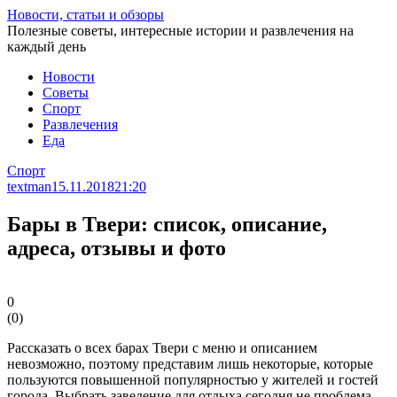
Перейти
Новости, статьи и обзоры
к
Полезные советы, интересные истории и развлечения на
статье
каждый день
Новости
Советы
Спорт
Развлечения
Еда
Спорт
textman
15.11.2018
21:20
Бары в Твери: список, описание,
адреса, отзывы и фото
0
(
0
)
Рассказать о всех барах Твери с меню и описанием
невозможно, поэтому представим лишь некоторые, которые
пользуются повышенной популярностью у жителей и гостей
города. Выбрать заведение для отдыха сегодня не проблема,