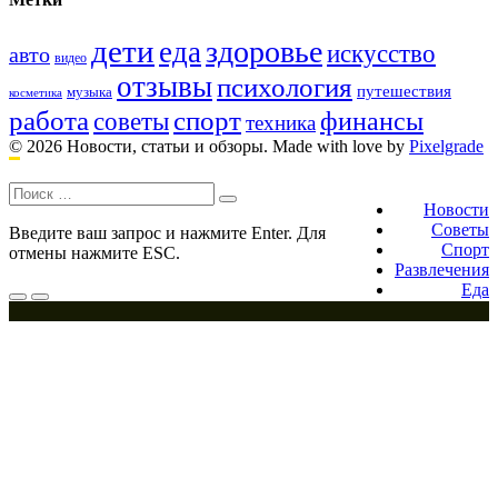
дети
здоровье
еда
искусство
авто
видео
отзывы
психология
путешествия
музыка
косметика
работа
спорт
финансы
советы
техника
© 2026 Новости, статьи и обзоры.
Made with love by
Pixelgrade
Поиск:
Footer
navigation
Новости
Советы
Введите ваш запрос и нажмите Enter. Для
Спорт
отмены нажмите ESC.
Развлечения
Еда
Меню