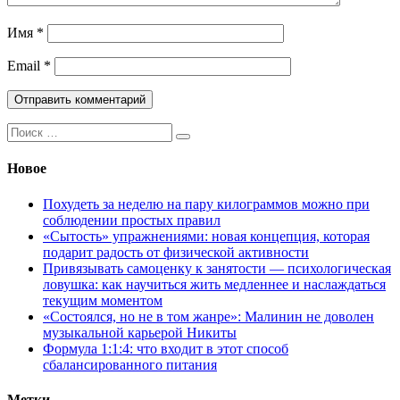
Имя
*
Email
*
Поиск:
Новое
Похудеть за неделю на пару килограммов можно при
соблюдении простых правил
«Сытость» упражнениями: новая концепция, которая
подарит радость от физической активности
Привязывать самоценку к занятости — психологическая
ловушка: как научиться жить медленнее и наслаждаться
текущим моментом
«Состоялся, но не в том жанре»: Малинин не доволен
музыкальной карьерой Никиты
Формула 1:1:4: что входит в этот способ
сбалансированного питания
Метки