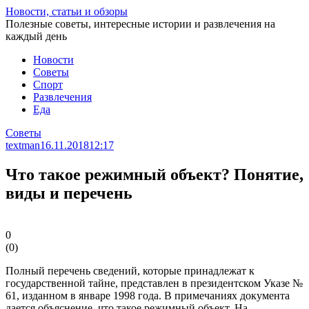
Перейти
Новости, статьи и обзоры
к
Полезные советы, интересные истории и развлечения на
статье
каждый день
Новости
Советы
Спорт
Развлечения
Еда
Советы
textman
16.11.2018
12:17
Что такое режимный объект? Понятие,
виды и перечень
0
(
0
)
Полный перечень сведений, которые принадлежат к
государственной тайне, представлен в президентском Указе №
61, изданном в январе 1998 года. В примечаниях документа
дается объяснение, что такое режимный объект. На