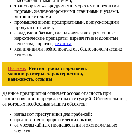
высоковольтными линиями;
транспортом – аэродромами, морскими и речными
портами, железнодорожными станциями и узлами,
метрополитенами.
промышленными предприятиями, выпускающими
продукты питания;
складами и базами, где находятся лекарственные,
наркотические препараты, взрывчатые и ядовитые
вещества, горючее,
техника
;
хранилищами нефтепродуктов, бактериологических
веществ.
По теме:
Рейтинг узких стиральных
машин: размеры, характеристики,
надежность, отзывы
Данные предприятия отличает особая опасность при
возникновении непредвиденных ситуаций. Обстоятельства,
от которых необходима защита объектов:
нападают преступники для грабежей;
организация террористических актов;
от чрезвычайных происшествий и экстремальных
случаев.