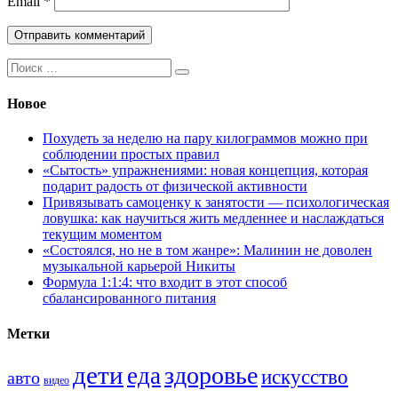
Email
*
Поиск:
Новое
Похудеть за неделю на пару килограммов можно при
соблюдении простых правил
«Сытость» упражнениями: новая концепция, которая
подарит радость от физической активности
Привязывать самоценку к занятости — психологическая
ловушка: как научиться жить медленнее и наслаждаться
текущим моментом
«Состоялся, но не в том жанре»: Малинин не доволен
музыкальной карьерой Никиты
Формула 1:1:4: что входит в этот способ
сбалансированного питания
Метки
дети
здоровье
еда
искусство
авто
видео