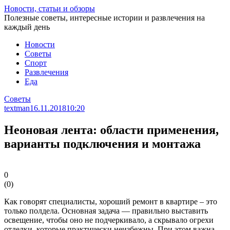
Перейти
Новости, статьи и обзоры
к
Полезные советы, интересные истории и развлечения на
статье
каждый день
Новости
Советы
Спорт
Развлечения
Еда
Советы
textman
16.11.2018
10:20
Неоновая лента: области применения,
варианты подключения и монтажа
0
(
0
)
Как говорят специалисты, хороший ремонт в квартире – это
только полдела. Основная задача — правильно выставить
освещение, чтобы оно не подчеркивало, а скрывало огрехи
отделки, которые практически неизбежны. При этом важна