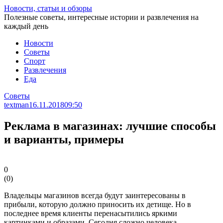
Перейти
Новости, статьи и обзоры
к
Полезные советы, интересные истории и развлечения на
статье
каждый день
Новости
Советы
Спорт
Развлечения
Еда
Советы
textman
16.11.2018
09:50
Реклама в магазинах: лучшие способы
и варианты, примеры
0
(
0
)
Владельцы магазинов всегда будут заинтересованы в
прибыли, которую должно приносить их детище. Но в
последнее время клиенты перенасытились яркими
картинками и образами. Сегодня сложно человека