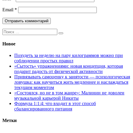
Email
*
Поиск:
Новое
Похудеть за неделю на пару килограммов можно при
соблюдении простых правил
«Сытость» упражнениями: новая концепция, которая
подарит радость от физической активности
Привязывать самоценку к занятости — психологическая
ловушка: как научиться жить медленнее и наслаждаться
текущим моментом
«Состоялся, но не в том жанре»: Малинин не доволен
музыкальной карьерой Никиты
Формула 1:1:4: что входит в этот способ
сбалансированного питания
Метки