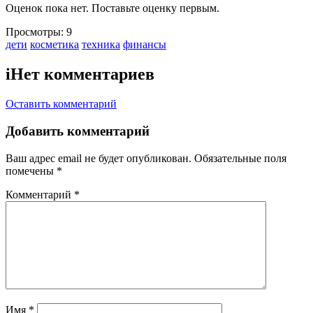
Оценок пока нет. Поставьте оценку первым.
Просмотры:
9
Тэги:
дети
косметика
техника
финансы
i
Нет комментариев
Оставить комментарий
Добавить комментарий
Ваш адрес email не будет опубликован.
Обязательные поля
помечены
*
Комментарий
*
Имя
*