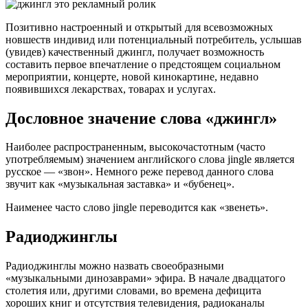
Позитивно настроенный и открытый для всевозможных
новшеств индивид или потенциальный потребитель, услышав
(увидев) качественный джингл, получает возможность
составить первое впечатление о предстоящем социальном
мероприятии, концерте, новой кинокартине, недавно
появившихся лекарствах, товарах и услугах.
Дословное значение слова «джингл»
Наиболее распространенным, высокочастотным (часто
употребляемым) значением английского слова jingle является
русское — «звон». Немного реже перевод данного слова
звучит как «музыкальная заставка» и «бубенец».
Наименее часто слово jingle переводится как «звенеть».
Радиоджинглы
Радиоджинглы можно назвать своеобразными
«музыкальными динозаврами» эфира. В начале двадцатого
столетия или, другими словами, во времена дефицита
хороших книг и отсутствия телевидения, радиоканалы