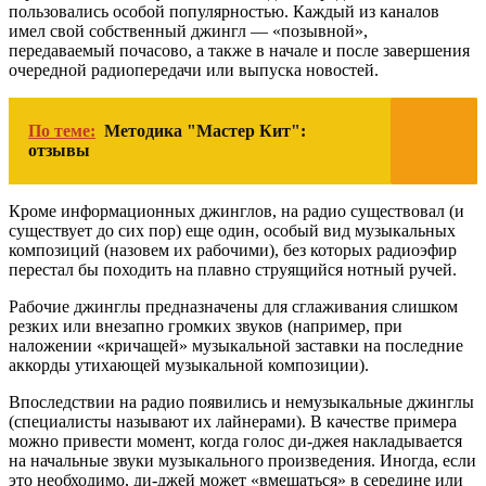
пользовались особой популярностью. Каждый из каналов
имел свой собственный джингл — «позывной»,
передаваемый почасово, а также в начале и после завершения
очередной радиопередачи или выпуска новостей.
По теме:
Методика "Мастер Кит":
отзывы
Кроме информационных джинглов, на радио существовал (и
существует до сих пор) еще один, особый вид музыкальных
композиций (назовем их рабочими), без которых радиоэфир
перестал бы походить на плавно струящийся нотный ручей.
Рабочие джинглы предназначены для сглаживания слишком
резких или внезапно громких звуков (например, при
наложении «кричащей» музыкальной заставки на последние
аккорды утихающей музыкальной композиции).
Впоследствии на радио появились и немузыкальные джинглы
(специалисты называют их лайнерами). В качестве примера
можно привести момент, когда голос ди-джея накладывается
на начальные звуки музыкального произведения. Иногда, если
это необходимо, ди-джей может «вмешаться» в середине или