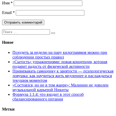
Имя
*
Email
*
Поиск:
Новое
Похудеть за неделю на пару килограммов можно при
соблюдении простых правил
«Сытость» упражнениями: новая концепция, которая
подарит радость от физической активности
Привязывать самоценку к занятости — психологическая
ловушка: как научиться жить медленнее и наслаждаться
текущим моментом
«Состоялся, но не в том жанре»: Малинин не доволен
музыкальной карьерой Никиты
Формула 1:1:4: что входит в этот способ
сбалансированного питания
Метки