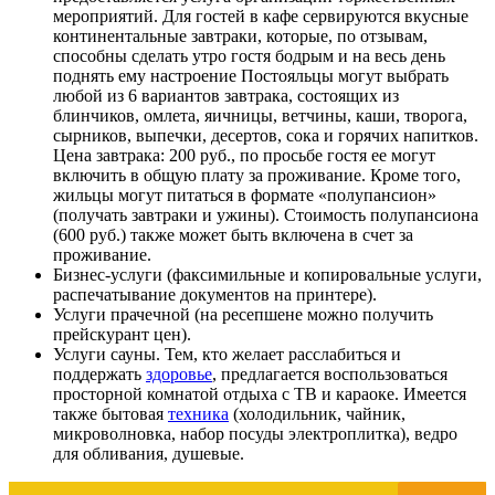
мероприятий. Для гостей в кафе сервируются вкусные
континентальные завтраки, которые, по отзывам,
способны сделать утро гостя бодрым и на весь день
поднять ему настроение Постояльцы могут выбрать
любой из 6 вариантов завтрака, состоящих из
блинчиков, омлета, яичницы, ветчины, каши, творога,
сырников, выпечки, десертов, сока и горячих напитков.
Цена завтрака: 200 руб., по просьбе гостя ее могут
включить в общую плату за проживание. Кроме того,
жильцы могут питаться в формате «полупансион»
(получать завтраки и ужины). Стоимость полупансиона
(600 руб.) также может быть включена в счет за
проживание.
Бизнес-услуги (факсимильные и копировальные услуги,
распечатывание документов на принтере).
Услуги прачечной (на ресепшене можно получить
прейскурант цен).
Услуги сауны. Тем, кто желает расслабиться и
поддержать
здоровье
, предлагается воспользоваться
просторной комнатой отдыха с ТВ и караоке. Имеется
также бытовая
техника
(холодильник, чайник,
микроволновка, набор посуды электроплитка), ведро
для обливания, душевые.