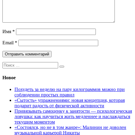
Имя
*
Email
*
Поиск:
Новое
Похудеть за неделю на пару килограммов можно при
соблюдении простых правил
«Сытость» упражнениями: новая концепция, которая
подарит радость от физической активности
Привязывать самоценку к занятости — психологическая
ловушка: как научиться жить медленнее и наслаждаться
текущим моментом
«Состоялся, но не в том жанре»: Малинин не доволен
музыкальной карьерой Никиты