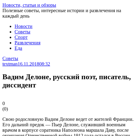
Перейти
Новости, статьи и обзоры
к
Полезные советы, интересные истории и развлечения на
статье
каждый день
Новости
Советы
Спорт
Развлечения
Еда
Советы
textman
16.11.2018
08:32
Вадим Делоне, русский поэт, писатель,
диссидент
0
(
0
)
Свою родословную Вадим Делоне ведет от жителей Франции.
Его дальний предок — Пьер Делоне, служивший военным
врачом в корпусе соратника Наполеона маршала Даву, после
окончания Отечественной войны 1912 года остался в России.