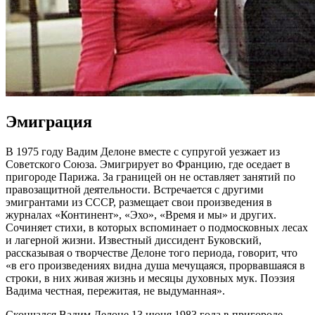
Эмиграция
В 1975 году Вадим Делоне вместе с супругой уезжает из
Советского Союза. Эмигрирует во Францию, где оседает в
пригороде Парижа. За границей он не оставляет занятий по
правозащитной деятельности. Встречается с другими
эмигрантами из СССР, размещает свои произведения в
журналах «Континент», «Эхо», «Время и мы» и других.
Сочиняет стихи, в которых вспоминает о подмосковных лесах
и лагерной жизни. Известный диссидент Буковский,
рассказывая о творчестве Делоне того периода, говорит, что
«в его произведениях видна душа мечущаяся, прорвавшаяся в
строки, в них живая жизнь и месяцы духовных мук. Поэзия
Вадима честная, пережитая, не выдуманная».
Скончался Вадим Делоне 13 июня 1983 года в пригороде