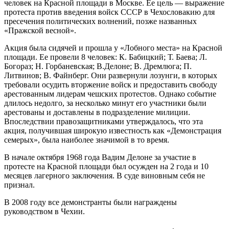
человек на Красной площади в Москве. Ее цель — выражение
протеста против введения войск СССР в Чехословакию для
пресечения политических волнений, позже названных
«Пражской весной».
Акция была сидячей и прошла у «Лобного места» на Красной
площади. Ее провели 8 человек: К. Бабицкий; Т. Баева; Л.
Богораз; Н. Горбаневская; В.Делоне; В. Дремлюга; П.
Литвинов; В. Файнберг. Они развернули лозунги, в которых
требовали осудить вторжение войск и предоставить свободу
арестованным лидерам чешских протестов. Однако событие
длилось недолго, за несколько минут его участники были
арестованы и доставлены в подразделение милиции.
Впоследствии правозащитниками утверждалось, что эта
акция, получившая широкую известность как «Демонстрация
семерых», была наиболее значимой в то время.
В начале октября 1968 года Вадим Делоне за участие в
протесте на Красной площади был осужден на 2 года и 10
месяцев лагерного заключения. В суде виновным себя не
признал.
В 2008 году все демонстранты были награждены
руководством в Чехии.