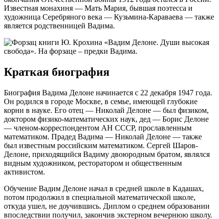
Известная монахиня — Мать Мария, бывшая поэтесса и
художница Серебряного века — Кузьмина-Караваева — также
является родственницей Вадима.
Краткая биография
Биография Вадима Делоне начинается с 22 декабря 1947 года.
Он родился в городе Москве, в семье, имеющей глубокие
корни в науке. Его отец — Николай Делоне — был физиком,
доктором физико-математических наук, дед — Борис Делоне
— членом-корреспондентом АН СССР, прославленным
математиком. Прадед Вадима — Николай Делоне — также
был известным российским математиком. Сергей Шаров-
Делоне, приходящийся Вадиму двоюродным братом, являлся
видным художником, ресторатором и общественным
активистом.
Обучение Вадим Делоне начал в средней школе в Кадашах,
потом продолжил в специальной математической школе,
откуда ушел, не доучившись. Диплом о среднем образовании
впоследствии получил, закончив экстерном вечернюю школу.