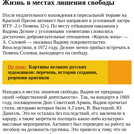
Жизнь в местах лишения свободы
После недлительного нахождения в пересыльной тюрьме на
Красной Пресне активист был направлен в уголовный лагерь
ИТУ -2 («Тюмень 32»). По месту отбывания наказания у
Вадима Делоне с уголовными элементами сложились
достаточно доброжелательные отношения. «Король зоны» —
А. Соловей — оказывал Вадиму покровительство.
Впоследствии, в 1972 году, Делоне лично прибыл встречать в
Тюмень Соловья, выходящего на свободу.
По теме:
Картины великих русских
художников: перечень, истории создания,
рецензии критиков
Находясь в местах лишения свободы, Вадим не прекращал
своей «общественной деятельности». Так, на концерте в 1969
году, посвященном Дню Советской Армии, Вадим прочитал
стихи, авторами которых были А.Галич, В. Высоцкий, Ю.
Даниэль. Это не осталась без последствий, его заключили в
карцер, а также запретили посещать какие-либо культурно-
массовые мероприятия. Активист был переведен на работу на
лесобазу на должность грузчика. Это привело к тому, что он