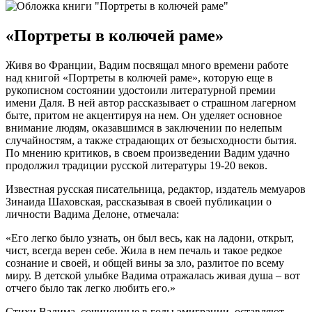
«Портреты в колючей раме»
Живя во Франции, Вадим посвящал много времени работе
над книгой «Портреты в колючей раме», которую еще в
рукописном состоянии удостоили литературной премии
имени Даля. В ней автор рассказывает о страшном лагерном
быте, притом не акцентируя на нем. Он уделяет основное
внимание людям, оказавшимся в заключении по нелепым
случайностям, а также страдающих от безысходности бытия.
По мнению критиков, в своем произведении Вадим удачно
продолжил традиции русской литературы 19-20 веков.
Известная русская писательница, редактор, издатель мемуаров
Зинаида Шаховская, рассказывая в своей публикации о
личности Вадима Делоне, отмечала:
«Его легко было узнать, он был весь, как на ладони, открыт,
чист, всегда верен себе. Жила в нем печаль и такое редкое
сознание и своей, и общей вины за зло, разлитое по всему
миру. В детской улыбке Вадима отражалась живая душа – вот
отчего было так легко любить его.»
Стихи Вадима, сочиненные в годы эмиграции, оставляют