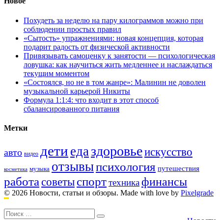
Новое
Похудеть за неделю на пару килограммов можно при
соблюдении простых правил
«Сытость» упражнениями: новая концепция, которая
подарит радость от физической активности
Привязывать самоценку к занятости — психологическая
ловушка: как научиться жить медленнее и наслаждаться
текущим моментом
«Состоялся, но не в том жанре»: Малинин не доволен
музыкальной карьерой Никиты
Формула 1:1:4: что входит в этот способ
сбалансированного питания
Метки
дети
здоровье
еда
искусство
авто
видео
отзывы
психология
путешествия
музыка
косметика
работа
спорт
финансы
советы
техника
© 2026 Новости, статьи и обзоры.
Made with love by
Pixelgrade
Поиск:
Footer
navigation