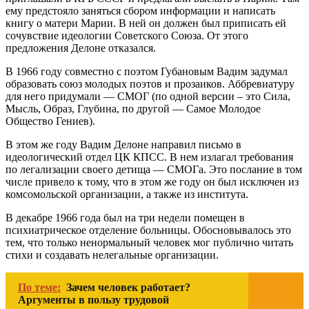
ему предстояло заняться сбором информации и написать
книгу о матери Марии. В ней он должен был приписать ей
сочувствие идеологии Советского Союза. От этого
предложения Делоне отказался.
В 1966 году совместно с поэтом Губановым Вадим задумал
образовать союз молодых поэтов и прозаиков. Аббревиатуру
для него придумали — СМОГ (по одной версии – это Сила,
Мысль, Образ, Глубина, по другой — Самое Молодое
Общество Гениев).
В этом же году Вадим Делоне направил письмо в
идеологический отдел ЦК КПСС. В нем излагал требования
по легализации своего детища — СМОГа. Это послание в том
числе привело к тому, что в этом же году он был исключен из
комсомольской организации, а также из института.
В декабре 1966 года был на три недели помещен в
психиатрическое отделение больницы. Обосновывалось это
тем, что только ненормальный человек мог публично читать
стихи и создавать нелегальные организации.
По теме:
Зачем человек работает?
Аргументы в пользу трудовой