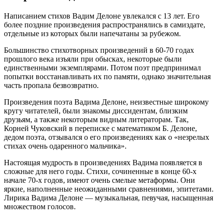
Написанием стихов Вадим Делоне увлекался с 13 лет. Его
более поздние произведения распространялись в самиздате,
отдельные из которых были напечатаны за рубежом.
Большинство стихотворных произведений в 60-70 годах
прошлого века изъяли при обысках, некоторые были
единственными экземплярами. Потом поэт предпринимал
попытки восстанавливать их по памяти, однако значительная
часть пропала безвозвратно.
Произведения поэта Вадима Делоне, неизвестные широкому
кругу читателей, были знакомы диссидентам, близким
друзьям, а также некоторым видным литераторам. Так,
Корней Чуковский в переписке с математиком Б. Делоне,
дедом поэта, отзывался о его произведениях как о «незрелых
стихах очень одаренного мальчика».
Настоящая мудрость в произведениях Вадима появляется в
сложные для него годы. Стихи, сочиненные в конце 60-х
начале 70-х годов, имеют очень смелые метаформы. Они
яркие, наполненные неожиданными сравнениями, эпитетами.
Лирика Вадима Делоне — музыкальная, певучая, насыщенная
множеством голосов.