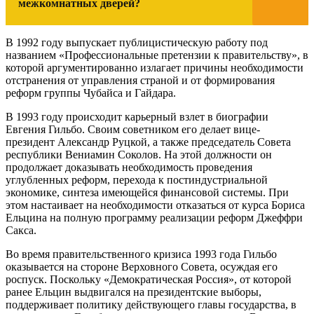
межкомнатных дверей?
В 1992 году выпускает публицистическую работу под
названием «Профессиональные претензии к правительству», в
которой аргументированно излагает причины необходимости
отстранения от управления страной и от формирования
реформ группы Чубайса и Гайдара.
В 1993 году происходит карьерный взлет в биографии
Евгения Гильбо. Своим советником его делает вице-
президент Александр Руцкой, а также председатель Совета
республики Вениамин Соколов. На этой должности он
продолжает доказывать необходимость проведения
углубленных реформ, перехода к постиндустриальной
экономике, синтеза имеющейся финансовой системы. При
этом настаивает на необходимости отказаться от курса Бориса
Ельцина на полную программу реализации реформ Джеффри
Сакса.
Во время правительственного кризиса 1993 года Гильбо
оказывается на стороне Верховного Совета, осуждая его
роспуск. Поскольку «Демократическая Россия», от которой
ранее Ельцин выдвигался на президентские выборы,
поддерживает политику действующего главы государства, в