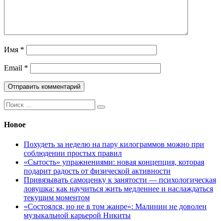
Имя
*
Email
*
Поиск:
Новое
Похудеть за неделю на пару килограммов можно при
соблюдении простых правил
«Сытость» упражнениями: новая концепция, которая
подарит радость от физической активности
Привязывать самоценку к занятости — психологическая
ловушка: как научиться жить медленнее и наслаждаться
текущим моментом
«Состоялся, но не в том жанре»: Малинин не доволен
музыкальной карьерой Никиты