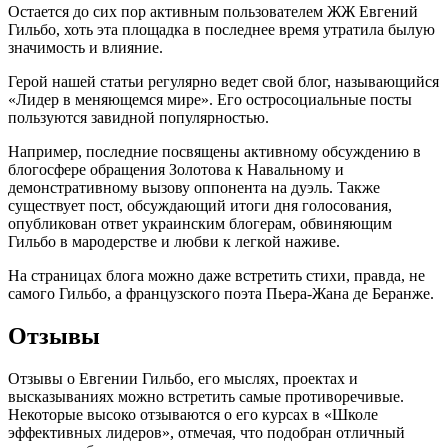
Остается до сих пор активным пользователем ЖЖ Евгений
Гильбо, хоть эта площадка в последнее время утратила былую
значимость и влияние.
Герой нашей статьи регулярно ведет свой блог, называющийся
«Лидер в меняющемся мире». Его остросоциальные посты
пользуются завидной популярностью.
Например, последние посвящены активному обсуждению в
блогосфере обращения Золотова к Навальному и
демонстративному вызову оппонента на дуэль. Также
существует пост, обсуждающий итоги дня голосования,
опубликован ответ украинским блогерам, обвиняющим
Гильбо в мародерстве и любви к легкой наживе.
На страницах блога можно даже встретить стихи, правда, не
самого Гильбо, а французского поэта Пьера-Жана де Беранже.
Отзывы
Отзывы о Евгении Гильбо, его мыслях, проектах и
высказываниях можно встретить самые противоречивые.
Некоторые высоко отзываются о его курсах в «Школе
эффективных лидеров», отмечая, что подобран отличный