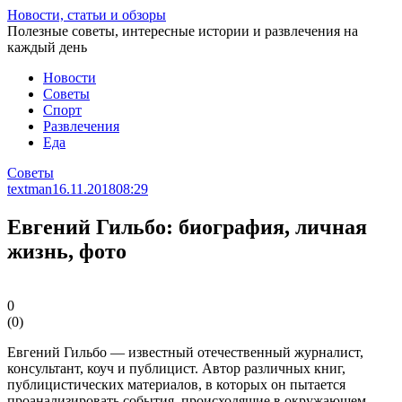
Перейти
Новости, статьи и обзоры
к
Полезные советы, интересные истории и развлечения на
статье
каждый день
Новости
Советы
Спорт
Развлечения
Еда
Советы
textman
16.11.2018
08:29
Евгений Гильбо: биография, личная
жизнь, фото
0
(
0
)
Евгений Гильбо — известный отечественный журналист,
консультант, коуч и публицист. Автор различных книг,
публицистических материалов, в которых он пытается
проанализировать события, происходящие в окружающем