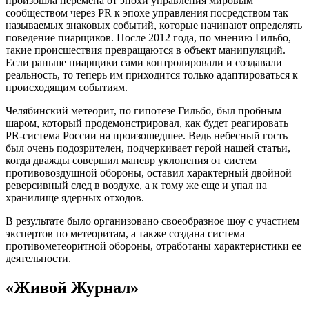
произошла перемена от эпохи управления мировым
сообществом через PR к эпохе управления посредством так
называемых знаковых событий, которые начинают определять
поведение пиарщиков. После 2012 года, по мнению Гильбо,
такие происшествия превращаются в объект манипуляций.
Если раньше пиарщики сами контролировали и создавали
реальность, то теперь им приходится только адаптироваться к
происходящим событиям.
Челябинский метеорит, по гипотезе Гильбо, был пробным
шаром, который продемонстрировал, как будет реагировать
PR-система России на произошедшее. Ведь небесный гость
был очень подозрителен, подчеркивает герой нашей статьи,
когда дважды совершил маневр уклонения от систем
противовоздушной обороны, оставил характерный двойной
реверсивный след в воздухе, а к тому же еще и упал на
хранилище ядерных отходов.
В результате было организовано своеобразное шоу с участием
экспертов по метеоритам, а также создана система
противометеоритной обороны, отработаны характеристики ее
деятельности.
«Живой Журнал»