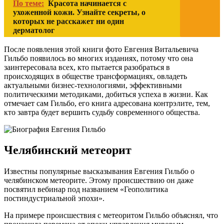
По теме:
Красота начинается с
ухоженной кожи. Узнайте секреты, о
которых не расскажет ни один
дерматолог
После появления этой книги фото Евгения Витальевича
Гильбо появилось во многих изданиях, потому что она
заинтересовала всех, кто пытается разобраться в
происходящих в обществе трансформациях, овладеть
актуальными бизнес-технологиями, эффективными
политическими методиками, добиться успеха в жизни. Как
отмечает сам Гильбо, его книга адресована контрэлите, тем,
кто завтра будет вершить судьбу современного общества.
Челябинский метеорит
Известны популярные высказывания Евгения Гильбо о
челябинском метеорите. Этому происшествию он даже
посвятил вебинар под названием «Геополитика
постиндустриальной эпохи».
На примере происшествия с метеоритом Гильбо объяснял, что