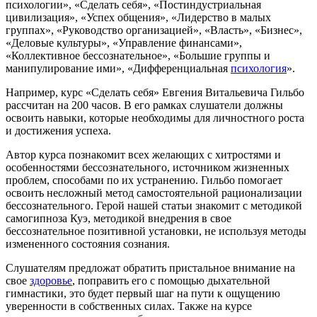
психологии», «Сделать себя», «Постиндустриальная
цивилизация», «Успех общения», «Лидерство в малых
группах», «Руководство организацией», «Власть», «Бизнес»,
«Деловые культуры», «Управление финансами»,
«Коллективное бессознательное», «Большие группы и
манипулирование ими», «Дифференциальная
психология
».
Например, курс «Сделать себя» Евгения Витальевича Гильбо
рассчитан на 200 часов. В его рамках слушатели должны
освоить навыки, которые необходимы для личностного роста
и достижения успеха.
Автор курса познакомит всех желающих с хитростями и
особенностями бессознательного, источником жизненных
проблем, способами по их устранению. Гильбо помогает
освоить несложный метод самостоятельной рационализации
бессознательного. Герой нашей статьи знакомит с методикой
самогипноза Куэ, методикой внедрения в свое
бессознательное позитивной установки, не используя методы
измененного состояния сознания.
Слушателям предложат обратить пристальное внимание на
свое
здоровье
, поправить его с помощью дыхательной
гимнастики, это будет первый шаг на пути к ощущению
уверенности в собственных силах. Также на курсе