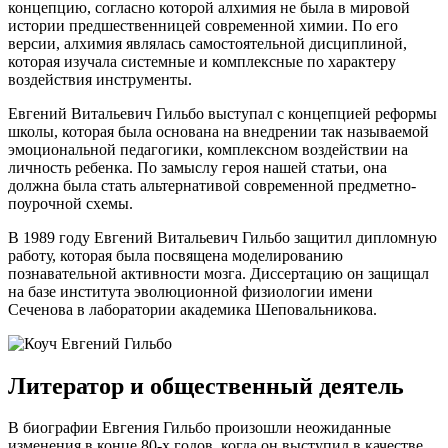
концепцию, согласно которой алхимия не была в мировой
истории предшественницей современной химии. По его
версии, алхимия являлась самостоятельной дисциплиной,
которая изучала системные и комплексные по характеру
воздействия инструменты.
Евгений Витальевич Гильбо выступал с концепцией реформы
школы, которая была основана на внедрении так называемой
эмоциональной педагогики, комплексном воздействии на
личность ребенка. По замыслу героя нашей статьи, она
должна была стать альтернативой современной предметно-
поурочной схемы.
В 1989 году Евгений Витальевич Гильбо защитил дипломную
работу, которая была посвящена моделированию
познавательной активности мозга. Диссертацию он защищал
на базе института эволюционной физиологии имени
Сеченова в лаборатории академика Шеповальникова.
Литератор и общественный деятель
В биографии Евгения Гильбо произошли неожиданные
изменения в конце 80-х годов, когда он выступил в качестве