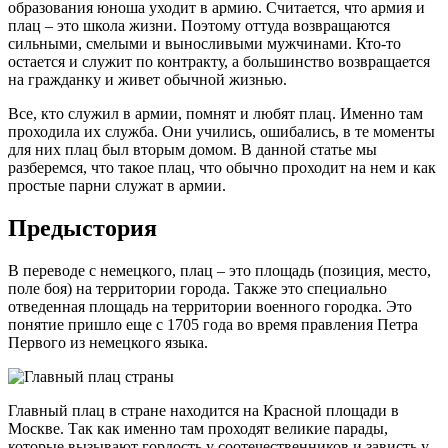
образования юноша уходит в армию. Считается, что армия и
плац – это школа жизни. Поэтому оттуда возвращаются
сильными, смелыми и выносливыми мужчинами. Кто-то
остается и служит по контракту, а большинство возвращается
на гражданку и живет обычной жизнью.
Все, кто служил в армии, помнят и любят плац. Именно там
проходила их служба. Они учились, ошибались, в те моменты
для них плац был вторым домом. В данной статье мы
разберемся, что такое плац, что обычно проходит на нем и как
простые парни служат в армии.
Предыстория
В переводе с немецкого, плац – это площадь (позиция, место,
поле боя) на территории города. Также это специально
отведенная площадь на территории военного городка. Это
понятие пришло еще с 1705 года во время правления Петра
Первого из немецкого языка.
Главный плац в стране находится на Красной площади в
Москве. Так как именно там проходят великие парады,
которые вызывают гордость у соотечественников и зависть у