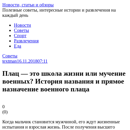
Перейти
Новости, статьи и обзоры
к
Полезные советы, интересные истории и развлечения на
статье
каждый день
Новости
Советы
Спорт
Развлечения
Еда
Советы
textman
16.11.2018
07:11
Плац — это школа жизни или мучение
военных? История названия и прямое
назначение военного плаца
0
(
0
)
Когда мальчик становится мужчиной, его ждут жизненные
испытания и взрослая жизнь. После получения высшего