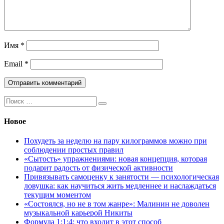
Имя
*
Email
*
Поиск:
Новое
Похудеть за неделю на пару килограммов можно при
соблюдении простых правил
«Сытость» упражнениями: новая концепция, которая
подарит радость от физической активности
Привязывать самоценку к занятости — психологическая
ловушка: как научиться жить медленнее и наслаждаться
текущим моментом
«Состоялся, но не в том жанре»: Малинин не доволен
музыкальной карьерой Никиты
Формула 1:1:4: что входит в этот способ