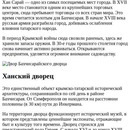
Хан Сарай — одно из самых посещаемых мест города. В XVII
веке место становится одним из крупнейших торговых
центров, сюда пребывают торговцы со всех стран мира. Это
время считается золотым для Бахчисарая. В начале XVIII века
русская армия разграбила город, добиваясь ослабления
влияния татарского народа.
В период Крымской войны сюда свозили раненых, здесь же
хранили запасы оружия. В 30-е годы прошлого столетия город
снова начинает активно развиваться. Открываются
предприятия, уделяется огромное внимание садоводству.
Ханский дворец
Это единственный объект крымско-татарской исторической
архитектуры, сохранившийся по сей день в районе
Бахчисарая. От Симферополя он находится на расстоянии
половины (в 30 км) пути до Инкермана.
На территории дворца функционирует исторический музей, в
котором представлены ценнейшие экспонаты, отражающие
быт и культуру того времени. Дворец строился для
представителей рода Гераев. С начала XVI и до конца XVIII