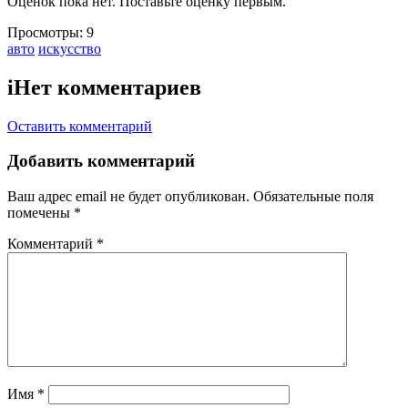
Оценок пока нет. Поставьте оценку первым.
Просмотры:
9
Тэги:
авто
искусство
i
Нет комментариев
Оставить комментарий
Добавить комментарий
Ваш адрес email не будет опубликован.
Обязательные поля
помечены
*
Комментарий
*
Имя
*