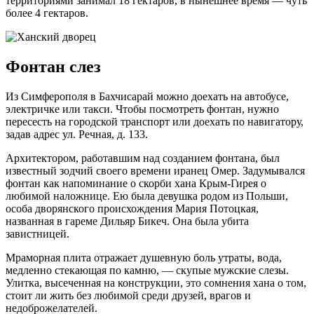
территориями занимал 18 гектаров, в нынешнее время — чуть
более 4 гектаров.
Фонтан слез
Из Симферополя в Бахчисарай можно доехать на автобусе,
электричке или такси. Чтобы посмотреть фонтан, нужно
пересесть на городской транспорт или доехать по навигатору,
задав адрес ул. Речная, д. 133.
Архитектором, работавшим над созданием фонтана, был
известный зодчий своего времени иранец Омер. Задумывался
фонтан как напоминание о скорби хана Крым-Гирея о
любимой наложнице. Ею была девушка родом из Польши,
особа дворянского происхождения Мария Потоцкая,
названная в гареме Дильяр Бикеч. Она была убита
завистницей.
Мраморная плита отражает душевную боль утраты, вода,
медленно стекающая по камню, — скупые мужские слезы.
Улитка, высеченная на конструкции, это сомнения хана о том,
стоит ли жить без любимой среди друзей, врагов и
недоброжелателей.