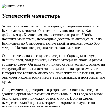
Успенский монастырь
Успенский монастырь — еще одна достопримечательность
Бахчисарая, которую обязательно нужно посетить. Как
добраться до Бахчисарая, мы рассмотрели ранее. Чтобы
посетить монастырь, необходимо доехать на автобусе № 2 из
Бахчисарая до Староселья, потом пройти пешком около 500
метров. На машине разрешается заехать дальше.
Очень интересна легенда его создания. Однажды пастух,
пасший овец, увидел икону Божьей матери на скале, а рядом
горящую свечу. Он взял ее и принес своему хозяину, однако на
следующий день она исчезла и оказалась на прежнем месте.
История повторялась много раз, пока жители не поняли, что
она хочет находиться на месте, где появилась, и построили там
храм.
Со временем территория его разрослась, в военные годы в
здании церкви был размещен госпиталь, с 1993 года он вновь
был открыт для прихожан со всего мира. Вблизи храма
находится кладбище, на котором похоронены служители
церкви и солдаты со времен войны.