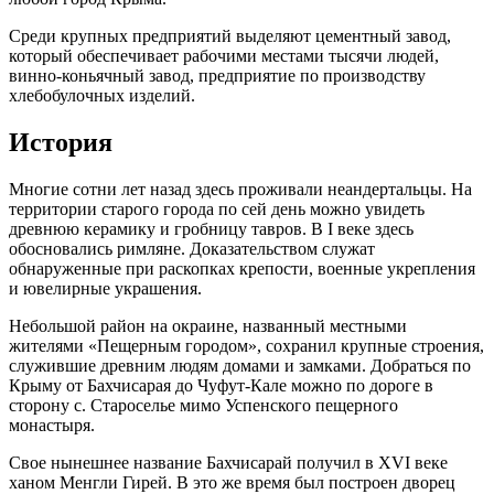
Среди крупных предприятий выделяют цементный завод,
который обеспечивает рабочими местами тысячи людей,
винно-коньячный завод, предприятие по производству
хлебобулочных изделий.
История
Многие сотни лет назад здесь проживали неандертальцы. На
территории старого города по сей день можно увидеть
древнюю керамику и гробницу тавров. В I веке здесь
обосновались римляне. Доказательством служат
обнаруженные при раскопках крепости, военные укрепления
и ювелирные украшения.
Небольшой район на окраине, названный местными
жителями «Пещерным городом», сохранил крупные строения,
служившие древним людям домами и замками. Добраться по
Крыму от Бахчисарая до Чуфут-Кале можно по дороге в
сторону с. Староселье мимо Успенского пещерного
монастыря.
Свое нынешнее название Бахчисарай получил в XVI веке
ханом Менгли Гирей. В это же время был построен дворец