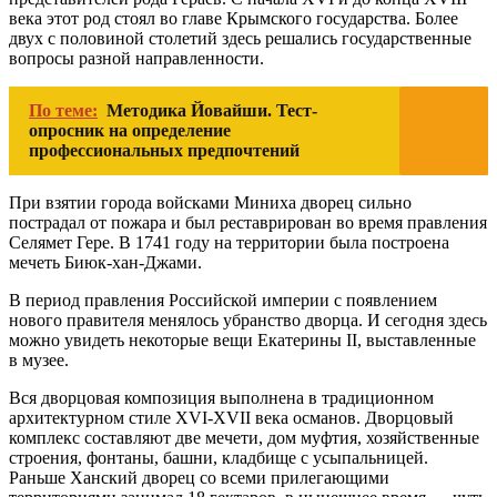
века этот род стоял во главе Крымского государства. Более
двух с половиной столетий здесь решались государственные
вопросы разной направленности.
По теме:
Методика Йовайши. Тест-
опросник на определение
профессиональных предпочтений
При взятии города войсками Миниха дворец сильно
пострадал от пожара и был реставрирован во время правления
Селямет Гере. В 1741 году на территории была построена
мечеть Биюк-хан-Джами.
В период правления Российской империи с появлением
нового правителя менялось убранство дворца. И сегодня здесь
можно увидеть некоторые вещи Екатерины II, выставленные
в музее.
Вся дворцовая композиция выполнена в традиционном
архитектурном стиле XVI-XVII века османов. Дворцовый
комплекс составляют две мечети, дом муфтия, хозяйственные
строения, фонтаны, башни, кладбище с усыпальницей.
Раньше Ханский дворец со всеми прилегающими