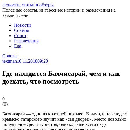
Перейти
Новости, статьи и обзоры
к
Полезные советы, интересные истории и развлечения на
статье
каждый день
Новости
Советы
Спорт
Развлечения
Еда
Советы
textman
16.11.2018
09:20
Где находится Бахчисарай, чем и как
доехать, что посмотреть
0
(
0
)
Бахчисарай — одно из красивейших мест Крыма, в переводе с
крымско-татарского звучит как «сад-дворец». Место довольно
популярное среди туристов, однако чаще всего сюда
приезжают ненадолго для посещения местных