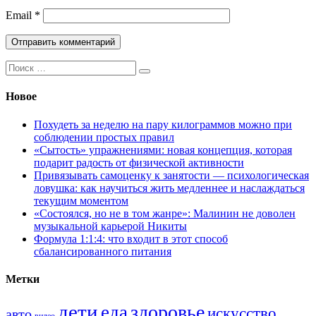
Email
*
Поиск:
Новое
Похудеть за неделю на пару килограммов можно при
соблюдении простых правил
«Сытость» упражнениями: новая концепция, которая
подарит радость от физической активности
Привязывать самоценку к занятости — психологическая
ловушка: как научиться жить медленнее и наслаждаться
текущим моментом
«Состоялся, но не в том жанре»: Малинин не доволен
музыкальной карьерой Никиты
Формула 1:1:4: что входит в этот способ
сбалансированного питания
Метки
дети
здоровье
еда
искусство
авто