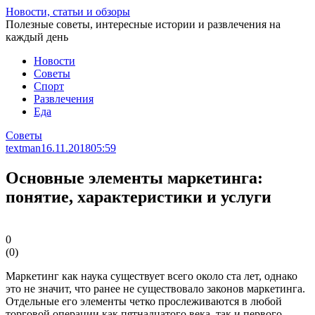
Перейти
Новости, статьи и обзоры
к
Полезные советы, интересные истории и развлечения на
статье
каждый день
Новости
Советы
Спорт
Развлечения
Еда
Советы
textman
16.11.2018
05:59
Основные элементы маркетинга:
понятие, характеристики и услуги
0
(
0
)
Маркетинг как наука существует всего около ста лет, однако
это не значит, что ранее не существовало законов маркетинга.
Отдельные его элементы четко прослеживаются в любой
торговой операции как пятнадцатого века, так и первого