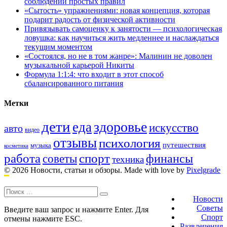
соблюдении простых правил
«Сытость» упражнениями: новая концепция, которая
подарит радость от физической активности
Привязывать самоценку к занятости — психологическая
ловушка: как научиться жить медленнее и наслаждаться
текущим моментом
«Состоялся, но не в том жанре»: Малинин не доволен
музыкальной карьерой Никиты
Формула 1:1:4: что входит в этот способ
сбалансированного питания
Метки
дети
здоровье
еда
искусство
авто
видео
отзывы
психология
путешествия
музыка
косметика
работа
спорт
финансы
советы
техника
© 2026 Новости, статьи и обзоры.
Made with love by
Pixelgrade
Поиск:
Footer
navigation
Новости
Советы
Введите ваш запрос и нажмите Enter. Для
Спорт
отмены нажмите ESC.
Развлечения