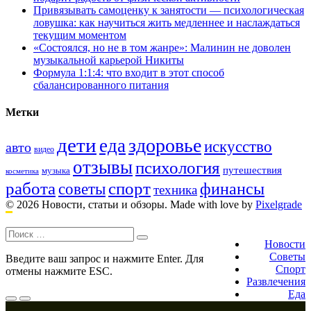
Привязывать самоценку к занятости — психологическая
ловушка: как научиться жить медленнее и наслаждаться
текущим моментом
«Состоялся, но не в том жанре»: Малинин не доволен
музыкальной карьерой Никиты
Формула 1:1:4: что входит в этот способ
сбалансированного питания
Метки
дети
здоровье
еда
искусство
авто
видео
отзывы
психология
путешествия
музыка
косметика
работа
спорт
финансы
советы
техника
© 2026 Новости, статьи и обзоры.
Made with love by
Pixelgrade
Поиск:
Footer
navigation
Новости
Советы
Введите ваш запрос и нажмите Enter. Для
Спорт
отмены нажмите ESC.
Развлечения
Еда
Меню