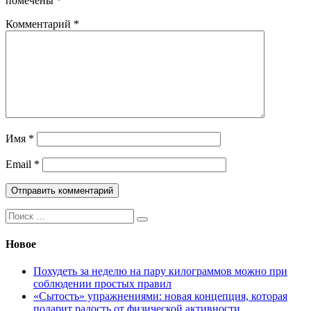
помечены
*
Комментарий
*
Имя
*
Email
*
Поиск:
Новое
Похудеть за неделю на пару килограммов можно при
соблюдении простых правил
«Сытость» упражнениями: новая концепция, которая
подарит радость от физической активности