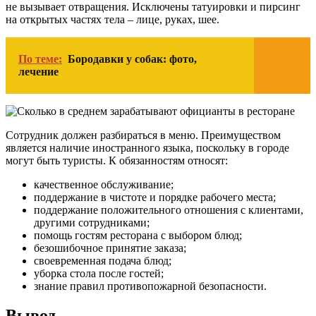
не вызывает отвращения. Исключены татуировки и пирсинг
на открытых частях тела – лице, руках, шее.
По теме:
Бородавки у собак: фото,
лечение
Сотрудник должен разбираться в меню. Преимуществом
является наличие иностранного языка, поскольку в городе
могут быть туристы. К обязанностям относят:
качественное обслуживание;
поддержание в чистоте и порядке рабочего места;
поддержание положительного отношения с клиентами,
другими сотрудниками;
помощь гостям ресторана с выбором блюд;
безошибочное принятие заказа;
своевременная подача блюд;
уборка стола после гостей;
знание правил противопожарной безопасности.
Вывод