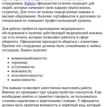
сотрудников.
Работа
официантом отлично подходит для
людей, которые начинают свою карьеру (выпускники,
студенты). Для этого не нужны определенные навыки и
высшее образование. Наличие сертификатов и дипломов по
специальности повышает профессиональный уровень.
Для работы требуется прохождение медицинского
обследования и наличие действующей медицинской книжки,
где есть печати, которые позволяют работать в сфере
общепита. Официантам приходится общаться с клиентами.
Причем эти сотрудники должны быть спокойными в любых
ситуациях. Важно наличие:
коммуникабельности;
терпения;
уступчивости;
вежливости;
исполнительности;
выносливости.
Эти навыки позволяют качественно выполнять работу.
Именно их проверяют при трудоустройстве соискателя. Еще
необходимо внятно и грамотно говорить, не пользоваться
словами-паразитами и жаргонными словами. У официанта
должна быть приятная внешность и опрятный вид, который