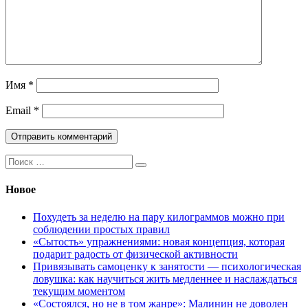
Имя
*
Email
*
Поиск:
Новое
Похудеть за неделю на пару килограммов можно при
соблюдении простых правил
«Сытость» упражнениями: новая концепция, которая
подарит радость от физической активности
Привязывать самоценку к занятости — психологическая
ловушка: как научиться жить медленнее и наслаждаться
текущим моментом
«Состоялся, но не в том жанре»: Малинин не доволен