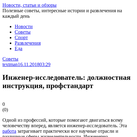
Перейти
Новости, статьи и обзоры
к
Полезные советы, интересные истории и развлечения на
статье
каждый день
Новости
Советы
Спорт
Развлечения
Еда
Советы
textman
16.11.2018
03:29
Инженер-исследователь: должностная
инструкция, профстандарт
0
(
0
)
Одной из профессий, которые помогают двигаться всему
человечеству вперед, является инженер-исследователь. Эта
работа
затрагивает практически все научные отрасли и
различные сферы жизнедеятельности. Инженерно-