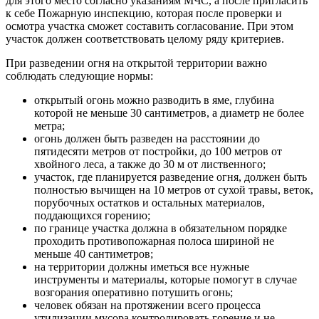
для этого место согласно указаниям МЧС, а после пригласить
к себе Пожарную инспекцию, которая после проверки и
осмотра участка сможет составить согласование. При этом
участок должен соответствовать целому ряду критериев.
При разведении огня на открытой территории важно
соблюдать следующие нормы:
открытый огонь можно разводить в яме, глубина
которой не меньше 30 сантиметров, а диаметр не более
метра;
огонь должен быть разведен на расстоянии до
пятидесяти метров от постройки, до 100 метров от
хвойного леса, а также до 30 м от лиственного;
участок, где планируется разведение огня, должен быть
полностью вычищен на 10 метров от сухой травы, веток,
порубочных остатков и остальных материалов,
поддающихся горению;
по границе участка должна в обязательном порядке
проходить противопожарная полоса шириной не
меньше 40 сантиметров;
на территории должны иметься все нужные
инструменты и материалы, которые помогут в случае
возгорания оперативно потушить огонь;
человек обязан на протяжении всего процесса
утилизации мусора контролировать горение и не