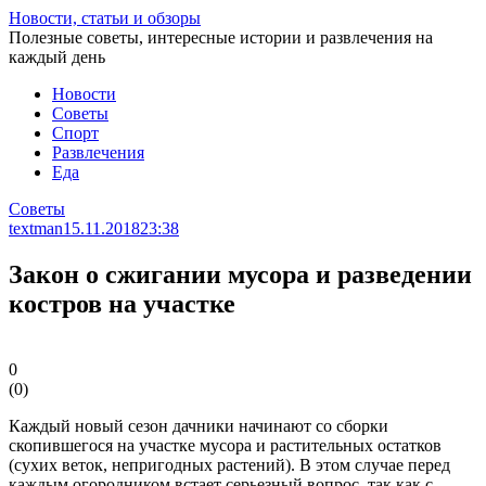
Перейти
Новости, статьи и обзоры
к
Полезные советы, интересные истории и развлечения на
статье
каждый день
Новости
Советы
Спорт
Развлечения
Еда
Советы
textman
15.11.2018
23:38
Закон о сжигании мусора и разведении
костров на участке
0
(
0
)
Каждый новый сезон дачники начинают со сборки
скопившегося на участке мусора и растительных остатков
(сухих веток, непригодных растений). В этом случае перед
каждым огородником встает серьезный вопрос, так как с