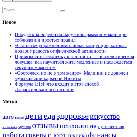
Поиск:
Новое
Похудеть за неделю на пару килограммов можно при
соблюдении простых правил
«Сытость» упражнениями: новая концепция, которая
подарит радость от физической активности
Привязывать самоценку к занятости — психологическая
ловушка: как научиться жить медленнее и наслаждаться
текущим моментом
«Состоялся, но не в том жанре»: Малинин не доволен
музыкальной карьерой Никиты
Формула 1:1:4: что входит в этот способ
сбалансированного питания
Метки
дети
здоровье
еда
искусство
авто
видео
отзывы
психология
путешествия
музыка
косметика
работа
спорт
финансы
советы
техника