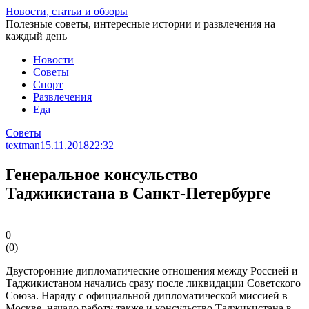
Перейти
Новости, статьи и обзоры
к
Полезные советы, интересные истории и развлечения на
статье
каждый день
Новости
Советы
Спорт
Развлечения
Еда
Советы
textman
15.11.2018
22:32
Генеральное консульство
Таджикистана в Санкт-Петербурге
0
(
0
)
Двусторонние дипломатические отношения между Россией и
Таджикистаном начались сразу после ликвидации Советского
Союза. Наряду с официальной дипломатической миссией в
Москве, начало работу также и консульство Таджикистана в