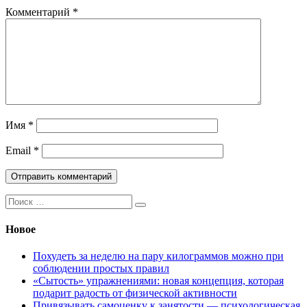
Комментарий
*
Имя
*
Email
*
Поиск:
Новое
Похудеть за неделю на пару килограммов можно при
соблюдении простых правил
«Сытость» упражнениями: новая концепция, которая
подарит радость от физической активности
Привязывать самоценку к занятости — психологическая