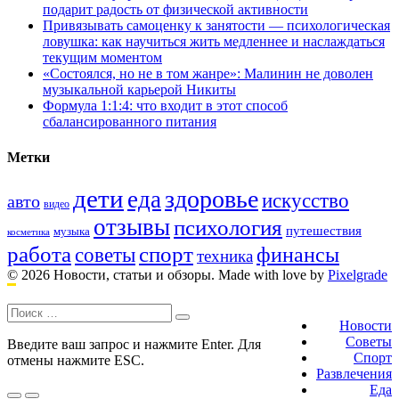
подарит радость от физической активности
Привязывать самоценку к занятости — психологическая
ловушка: как научиться жить медленнее и наслаждаться
текущим моментом
«Состоялся, но не в том жанре»: Малинин не доволен
музыкальной карьерой Никиты
Формула 1:1:4: что входит в этот способ
сбалансированного питания
Метки
дети
здоровье
еда
искусство
авто
видео
отзывы
психология
путешествия
музыка
косметика
работа
спорт
финансы
советы
техника
© 2026 Новости, статьи и обзоры.
Made with love by
Pixelgrade
Поиск:
Footer
navigation
Новости
Советы
Введите ваш запрос и нажмите Enter. Для
Спорт
отмены нажмите ESC.
Развлечения
Еда