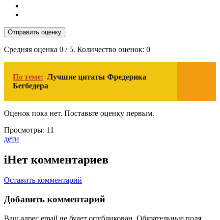
Отправить оценку
Средняя оценка
0
/ 5. Количество оценок:
0
По теме:
Лучшие цитаты Фредерика
Бегбедера
Оценок пока нет. Поставьте оценку первым.
Просмотры:
11
Тэги:
дети
i
Нет комментариев
Оставить комментарий
Добавить комментарий
Ваш адрес email не будет опубликован.
Обязательные поля