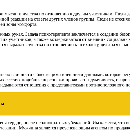
ои мысли и чувства по отношению к другим участникам. Люди д
нной реакции на ответы других членов группы. Люди не стесня
оей зоны комфорта.
жных руках. Задача психотерапевта заключается в создании без
угих участников, а также воздерживаться от внешних социальны
ся выражать чувства по отношению к психологу, делиться с нас
зывают личности с блестящими внешними данными, которые рег
ых сессиях подобные персонажи проявляют вдумчивость, очаров
складываются отношения с представителями противоположного п
вы
пя сердце, после неоднократных убеждений. Им кажется, что о
 терапии. Мужчина является преуспевающим агентом по продаже