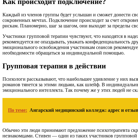
Как происходит подключение?
Каждый из членов группы будет услышан и сможет донести св
сокровенных мечтах. Подключение происходит за счет открове
рискам. Планомерно, шаг за шагом, они выходят за пределы св
Участники групповой терапии чувствуют, что находятся в наде
рекомендуется не опаздывать, уважать конфиденциальность др
эмоционального освобождения участникам сеансов рекомендует
необходимости обращаться за индивидуальной помощью.
Групповая терапия в действии
Психологи рассказывают, что наибольшее удивление у них вы
романов тянется за этими людьми, как шлейф. В индивидуальн
эмоционального интеллекта. Так почему же у этих людей не 
По теме:
Ангарский медицинский колледж: адрес и отзы
Обычно эти люди принимают предложение психотерапевта скре
незнакомцами. Стивен — один из таких участников групповой