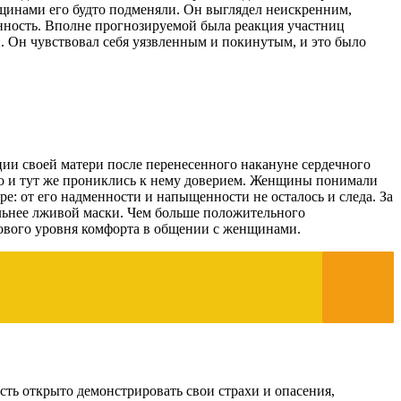
щинами его будто подменяли. Он выглядел неискренним,
нность. Вполне прогнозируемой была реакция участниц
. Он чувствовал себя уязвленным и покинутым, и это было
ии своей матери после перенесенного накануне сердечного
то и тут же прониклись к нему доверием. Женщины понимали
е: от его надменности и напыщенности не осталось и следа. За
тельнее лживой маски. Чем больше положительного
нового уровня комфорта в общении с женщинами.
ь открыто демонстрировать свои страхи и опасения,