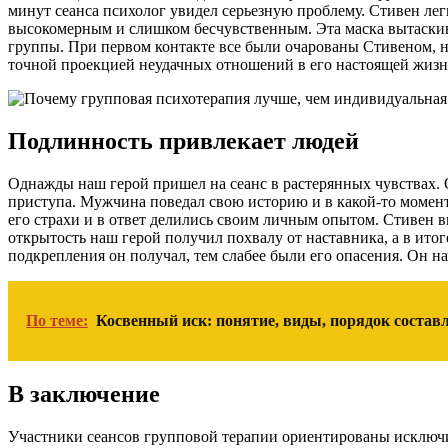
минут сеанса психолог увидел серьезную проблему. Стивен ле
высокомерным и слишком бесчувственным. Эта маска вытаскив
группы. При первом контакте все были очарованы Стивеном, но
точной проекцией неудачных отношений в его настоящей жизн
Подлинность привлекает людей
Однажды наш герой пришел на сеанс в растерянных чувствах.
приступа. Мужчина поведал свою историю и в какой-то момент
его страхи и в ответ делились своим личным опытом. Стивен в
открытость наш герой получил похвалу от наставника, а в ито
подкрепления он получал, тем слабее были его опасения. Он 
По теме:
Косвенный иск: понятие, виды, порядок состав
В заключение
Участники сеансов групповой терапии ориентированы исключи