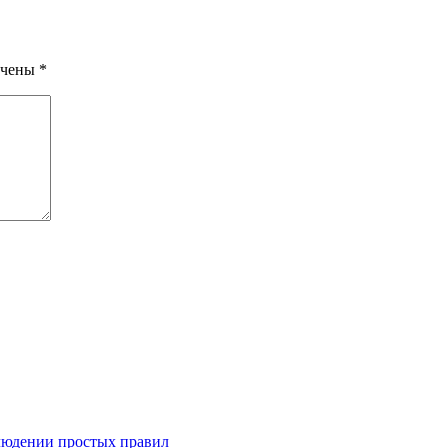
ечены
*
людении простых правил