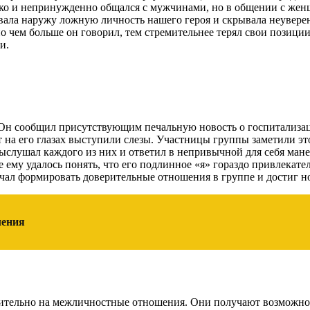
гко и непринужденно общался с мужчинами, но в общении с жен
ала наружу ложную личность нашего героя и скрывала неувере
 чем больше он говорил, тем стремительнее терял свои позиции
и.
 Он сообщил присутствующим печальную новость о госпитализац
 на его глазах выступили слезы. Участницы группы заметили э
ыслушал каждого из них и ответил в непривычной для себя манер
ге ему удалось понять, что его подлинное «я» гораздо привлека
начал формировать доверительные отношения в группе и достиг 
ления
тельно на межличностные отношения. Они получают возможност