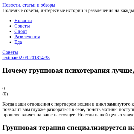
Перейти
Новости, статьи и обзоры
к
Полезные советы, интересные истории и развлечения на кажды
статье
Новости
Советы
Спорт
Развлечения
Еда
Советы
textman
02.09.2018
14:38
Почему групповая психотерапия лучше
0
(
0
)
Когда ваши отношения с партнером вошли в цикл замкнутого кр
позволит вам глубже разобраться в себе, понять мотивы посту
прошлое влияет на ваше настоящее. Но если вашей целью явля
Групповая терапия специализируется н