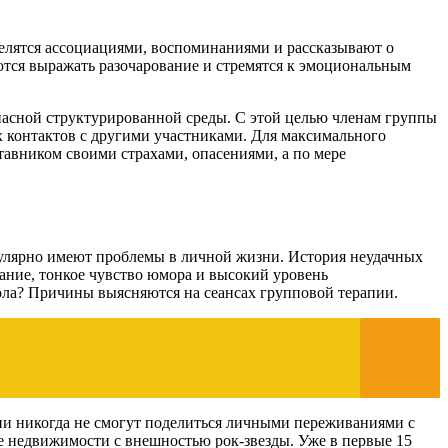
елятся ассоциациями, воспоминаниями и рассказывают о
ются выражать разочарование и стремятся к эмоциональным
опасной структурированной среды. С этой целью членам группы
х контактов с другими участниками. Для максимального
тавником своими страхами, опасениями, а по мере
улярно имеют проблемы в личной жизни. История неудачных
ание, тонкое чувство юмора и высокий уровень
ола? Причины выясняются на сеансах групповой терапии.
ни никогда не смогут поделиться личными переживаниями с
 недвижимости с внешностью рок-звезды. Уже в первые 15