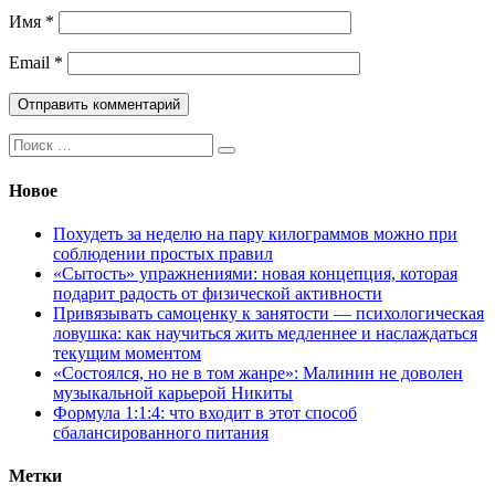
Имя
*
Email
*
Поиск:
Новое
Похудеть за неделю на пару килограммов можно при
соблюдении простых правил
«Сытость» упражнениями: новая концепция, которая
подарит радость от физической активности
Привязывать самоценку к занятости — психологическая
ловушка: как научиться жить медленнее и наслаждаться
текущим моментом
«Состоялся, но не в том жанре»: Малинин не доволен
музыкальной карьерой Никиты
Формула 1:1:4: что входит в этот способ
сбалансированного питания
Метки