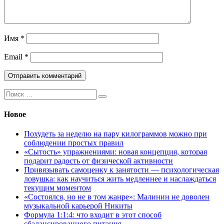
Имя
*
Email
*
Поиск:
Новое
Похудеть за неделю на пару килограммов можно при
соблюдении простых правил
«Сытость» упражнениями: новая концепция, которая
подарит радость от физической активности
Привязывать самоценку к занятости — психологическая
ловушка: как научиться жить медленнее и наслаждаться
текущим моментом
«Состоялся, но не в том жанре»: Малинин не доволен
музыкальной карьерой Никиты
Формула 1:1:4: что входит в этот способ
сбалансированного питания