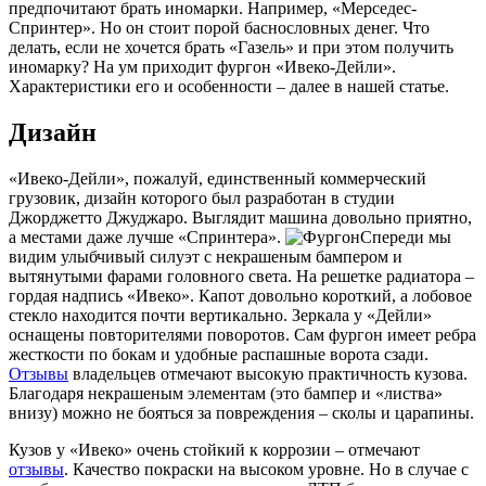
предпочитают брать иномарки. Например, «Мерседес-
Спринтер». Но он стоит порой баснословных денег. Что
делать, если не хочется брать «Газель» и при этом получить
иномарку? На ум приходит фургон «Ивеко-Дейли».
Характеристики его и особенности – далее в нашей статье.
Дизайн
«Ивеко-Дейли», пожалуй, единственный коммерческий
грузовик, дизайн которого был разработан в студии
Джорджетто Джуджаро. Выглядит машина довольно приятно,
а местами даже лучше «Спринтера».
Спереди мы
видим улыбчивый силуэт с некрашеным бампером и
вытянутыми фарами головного света. На решетке радиатора –
гордая надпись «Ивеко». Капот довольно короткий, а лобовое
стекло находится почти вертикально. Зеркала у «Дейли»
оснащены повторителями поворотов. Сам фургон имеет ребра
жесткости по бокам и удобные распашные ворота сзади.
Отзывы
владельцев отмечают высокую практичность кузова.
Благодаря некрашеным элементам (это бампер и «листва»
внизу) можно не бояться за повреждения – сколы и царапины.
Кузов у «Ивеко» очень стойкий к коррозии – отмечают
отзывы
. Качество покраски на высоком уровне. Но в случае с