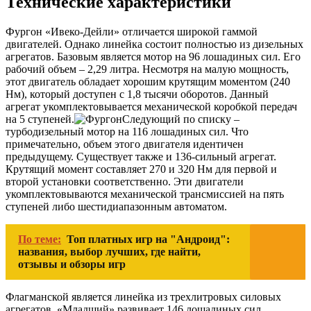
Технические характеристики
Фургон «Ивеко-Дейли» отличается широкой гаммой
двигателей. Однако линейка состоит полностью из дизельных
агрегатов. Базовым является мотор на 96 лошадиных сил. Его
рабочий объем – 2,29 литра. Несмотря на малую мощность,
этот двигатель обладает хорошим крутящим моментом (240
Нм), который доступен с 1,8 тысячи оборотов. Данный
агрегат укомплектовывается механической коробкой передач
на 5 ступеней.
Следующий по списку –
турбодизельный мотор на 116 лошадиных сил. Что
примечательно, объем этого двигателя идентичен
предыдущему. Существует также и 136-сильный агрегат.
Крутящий момент составляет 270 и 320 Нм для первой и
второй установки соответственно. Эти двигатели
укомплектовываются механической трансмиссией на пять
ступеней либо шестидиапазонным автоматом.
По теме:
Топ платных игр на "Андроид":
названия, выбор лучших, где найти,
отзывы и обзоры игр
Флагманской является линейка из трехлитровых силовых
агрегатов. «Младший» развивает 146 лошадиных сил