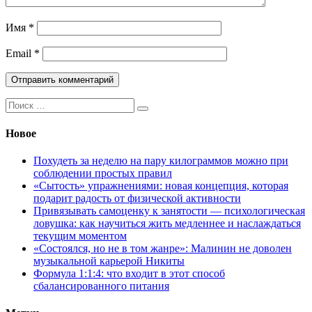
Имя
*
Email
*
Поиск:
Новое
Похудеть за неделю на пару килограммов можно при
соблюдении простых правил
«Сытость» упражнениями: новая концепция, которая
подарит радость от физической активности
Привязывать самоценку к занятости — психологическая
ловушка: как научиться жить медленнее и наслаждаться
текущим моментом
«Состоялся, но не в том жанре»: Малинин не доволен
музыкальной карьерой Никиты
Формула 1:1:4: что входит в этот способ
сбалансированного питания