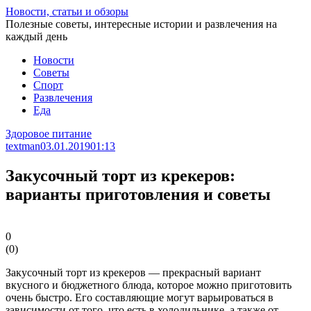
Перейти
Новости, статьи и обзоры
к
Полезные советы, интересные истории и развлечения на
статье
каждый день
Новости
Советы
Спорт
Развлечения
Еда
Здоровое питание
textman
03.01.2019
01:13
Закусочный торт из крекеров:
варианты приготовления и советы
0
(
0
)
Закусочный торт из крекеров — прекрасный вариант
вкусного и бюджетного блюда, которое можно приготовить
очень быстро. Его составляющие могут варьироваться в
зависимости от того, что есть в холодильнике, а также от